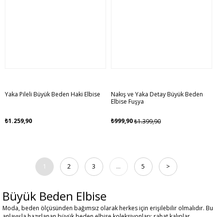
Yaka Pileli Büyük Beden Haki Elbise
Nakış ve Yaka Detay Büyük Beden
Elbise Fuşya
₺1.259,90
₺999,90
₺1.399,90
1
2
3
...
5
>
Büyük Beden Elbise
Moda, beden ölçüsünden bağımsız olarak herkes için erişilebilir olmalıdır. Bu
anlayışla hazırlanan büyük beden elbise koleksiyonları; rahat kalıplar,