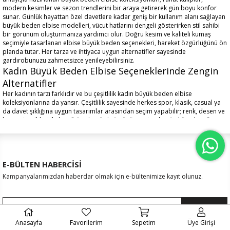
modern kesimler ve sezon trendlerini bir araya getirerek gün boyu konfor
sunar. Günlük hayattan özel davetlere kadar geniş bir kullanım alanı sağlayan
büyük beden elbise modelleri
, vücut hatlarını dengeli gösterirken stil sahibi
bir görünüm oluşturmanıza yardımcı olur. Doğru kesim ve kaliteli kumaş
seçimiyle tasarlanan elbise büyük beden seçenekleri, hareket özgürlüğünü ön
planda tutar. Her tarza ve ihtiyaca uygun alternatifler sayesinde
gardırobunuzu zahmetsizce yenileyebilirsiniz.
Kadın Büyük Beden Elbise Seçeneklerinde Zengin
Alternatifler
Her kadının tarzı farklıdır ve bu çeşitlilik
kadın büyük beden elbise
koleksiyonlarına da yansır. Çeşitlilik sayesinde herkes spor, klasik, casual ya
da davet şıklığına uygun tasarımlar arasından seçim yapabilir; renk, desen ve
kumaş tercihleri ile kendi özgün görünümünü yaratmak mümkün olur. Spor,
klasik, casual ya da davet şıklığına uygun tasarımlar arasından seçim
yapabilirsiniz.
Günlük kullanım için sade kesimler öne çıkarken, özel günlerde daha iddialı
detaylara sahip modeller tercih edilir; aksesuar ve ayakkabı seçimiyle aynı
elbise farklı atmosferlere uyum sağlar. Kalıp yapısı iyi tasarlanmış kadın
E-BÜLTEN HABERCİSİ
büyük beden elbise seçenekleri, hem rahat hem de estetik bir duruş sunar.
Kampanyalarımızdan haberdar olmak için e-bültenimize kayıt olunuz.
Bu sayede stilinizi yansıtırken gün boyu kendinizi iyi hissedersiniz ve özgüvenli
bir duruş yakalarsınız.
Büyük Beden Zayıf Gösteren Elbise Modelleri ile
Gönder
Dengeli Siluet
Anasayfa
Favorilerim
Sepetim
Üye Girişi
Büyük beden giyimde doğru seçimler, hem özgüveni hem de vücut hatlarını