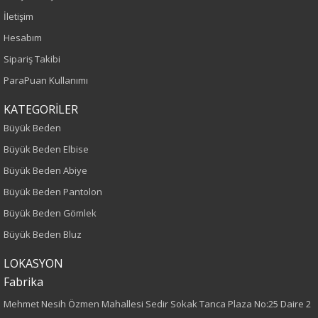
İletişim
Yetişkin
Hesabım
Sipariş Takibi
Kalıp
ParaPuan Kullanımı
Büyük Beden
KATEGORİLER
Büyük Beden
Boy
Büyük Beden Elbise
115
Büyük Beden Abiye
Büyük Beden Pantolon
Kumaş Tipi
Büyük Beden Gömlek
Dokuma
Büyük Beden Bluz
Desen
LOKASYON
Fabrika
Düz
Mehmet Nesih Özmen Mahallesi Sedir Sokak Tanca Plaza No:25 Daire 2