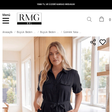
1500 TL VE ÜZERİ KARGO BEDAVA!
Menü
Anasayfa
Büyük Beden Elbise
Büyük Beden Günlük Elbise
Gömlek Yaka Düğmeli Büyük Beden Günlük Elbise Siyah