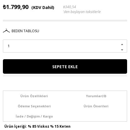
₺1.799,90
₺340,54
(KDV Dahil)
'den başlayan taksitlerle
BEDEN TABLOSU
Ürün Özellikleri
Yorumlar
(0)
Ödeme Seçenekleri
Ürün Önerileri
İade / Değişim / Kargo
Ürün İçeriği: % 85 Viskoz % 15 Keten