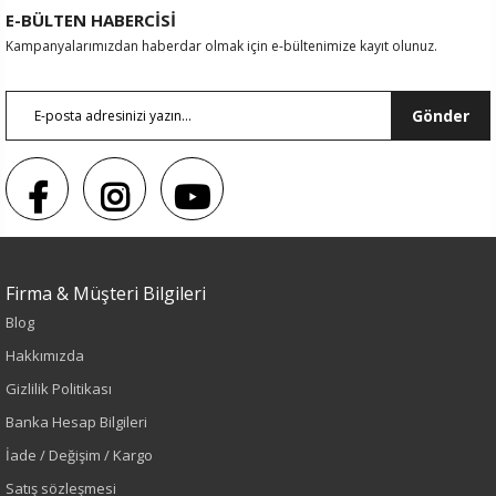
E-BÜLTEN HABERCİSİ
Kampanyalarımızdan haberdar olmak için e-bültenimize kayıt olunuz.
Gönder
Firma & Müşteri Bilgileri
Renk
Blog
Siyah
Hakkımızda
Gizlilik Politikası
Sezon
Banka Hesap Bilgileri
İlkbahar-Yaz
İade / Değişim / Kargo
Satış sözleşmesi
Yaş Grubu