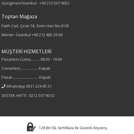
Güngören/İstanbul -
+90 212 507 9052
Kumaş
Toptan Mağaza
%15 Keten
%85 Viskon
Fatih Cad. Çınar Sk. Emin Han No:41/B
Merter- İstanbul
+90 212 482 29 60
Yaka Tipi
MÜŞTERİ HİZMETLERİ
Gömlek Yaka
Pazartesi-Cuma.......... 08:30 - 19:00
Cinsiyet
Cumartesi.................... Kapalı
Pazar............................. Kapalı
Kadın
WhatsApp 0531 224 05 31
Kol Tipi
DESTEK HATTI : 0212 507 90 52
Kısa Kol
Astar Durumu
128 Bit SSL Sertifikası İle Güvenli Alışveriş