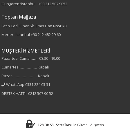
Güngören/İstanbul -
+90 212 507 9052
Kumaş
Toptan Mağaza
%35 Polyester
%65 Rayon
Fatih Cad. Çınar Sk. Emin Han No:41/B
Merter- İstanbul
+90 212 482 29 60
Cinsiyet
MÜŞTERİ HİZMETLERİ
Kadın
Pazartesi-Cuma.......... 08:30 - 19:00
Kol Tipi
Cumartesi.................... Kapalı
Pazar............................. Kapalı
Kısa Kol
WhatsApp 0531 224 05 31
DESTEK HATTI : 0212 507 90 52
128 Bit SSL Sertifikası İle Güvenli Alışveriş