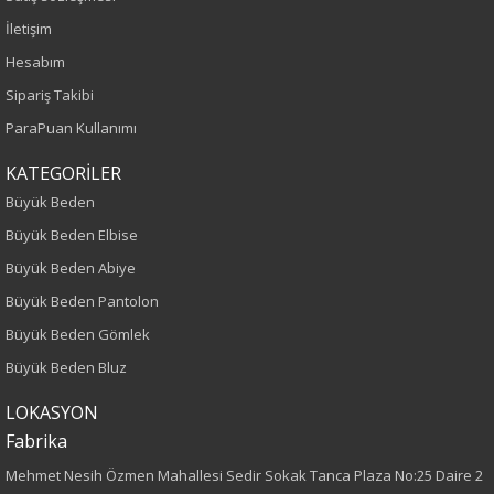
Yaş Grubu
İletişim
Yetişkin
Hesabım
Sipariş Takibi
Kalıp
ParaPuan Kullanımı
Büyük Beden
KATEGORİLER
Büyük Beden
Boy
Büyük Beden Elbise
120
Büyük Beden Abiye
Büyük Beden Pantolon
Kumaş Tipi
Büyük Beden Gömlek
Dokuma
Büyük Beden Bluz
Desen
LOKASYON
Fabrika
Düz
Mehmet Nesih Özmen Mahallesi Sedir Sokak Tanca Plaza No:25 Daire 2