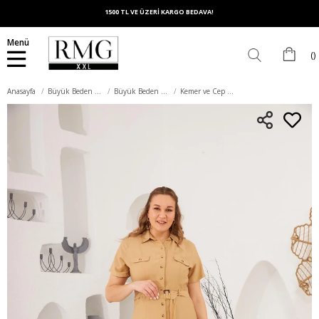
1500 TL VE ÜZERİ KARGO BEDAVA!
Menü
Anasayfa
Büyük Beden Elbise
Büyük Beden Günlük Elbise
Kemer ve Cep Detaylı Düğmeli Kısa Kol Büyük Beden Elbise Vizon