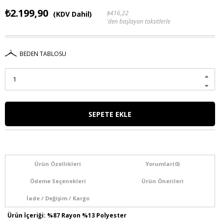
₺2.199,90
₺416,22
(KDV Dahil)
'den başlayan taksitlerle
BEDEN TABLOSU
Ürün Özellikleri
Yorumlar
(0)
Ödeme Seçenekleri
Ürün Önerileri
İade / Değişim / Kargo
Ürün İçeriği: %87 Rayon %13 Polyester