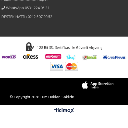
Sıfır Kol
WhatsApp 0531 224 05 31
DESTEK HATTI : 0212 507 90 52
Astar Durumu
Astarlı
Materyal
128 Bit SSL Sertifikası İle Güvenli Alışveriş
Elastan-Viskon-Polyester
© Copyright 2026 Tüm Hakları Saklıdır.