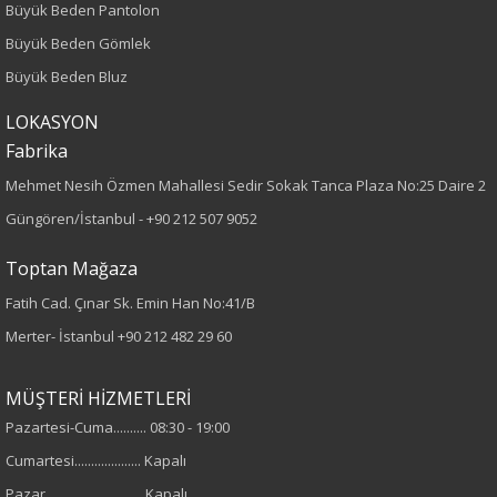
Büyük Beden Pantolon
Desen
Büyük Beden Gömlek
Düz
Büyük Beden Bluz
LOKASYON
Kumaş
Fabrika
%95 Polyester
Mehmet Nesih Özmen Mahallesi Sedir Sokak Tanca Plaza No:25 Daire 2
%5 Elastan
Güngören/İstanbul -
+90 212 507 9052
Yaka Tipi
Toptan Mağaza
Fatih Cad. Çınar Sk. Emin Han No:41/B
Bisiklet Yaka
Merter- İstanbul
+90 212 482 29 60
Cinsiyet
MÜŞTERİ HİZMETLERİ
Kadın
Pazartesi-Cuma.......... 08:30 - 19:00
Cumartesi.................... Kapalı
Kol Tipi
Pazar............................. Kapalı