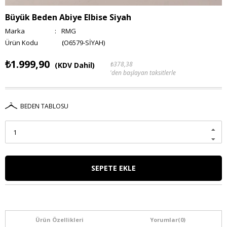
Büyük Beden Abiye Elbise Siyah
Marka
:
RMG
(O6579-SİYAH)
₺1.999,90
₺378,38
(KDV Dahil)
'den başlayan taksitlerle
BEDEN TABLOSU
Ürün Özellikleri
Yorumlar
(0)