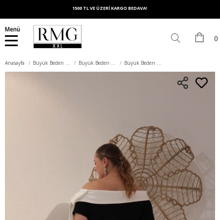
1500 TL VE ÜZERİ KARGO BEDAVA!
Menü
Anasayfa
Büyük Beden Elbise
Büyük Beden Abiye Elbise
Büyük Beden Abiye Elbise Siyah