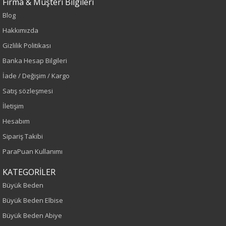
Firma & Müşteri Bilgileri
Sezon
Blog
İlkbahar-Yaz
Hakkımızda
Gizlilik Politikası
Yaş Grubu
Banka Hesap Bilgileri
Yetişkin
İade / Değişim / Kargo
Satış sözleşmesi
Kalıp
İletişim
Hesabım
Büyük Beden
Sipariş Takibi
Boy
ParaPuan Kullanımı
110
KATEGORİLER
Büyük Beden
Kumaş Tipi
Büyük Beden Elbise
Dokuma
Büyük Beden Abiye