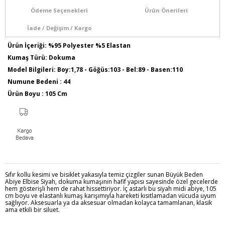
Ödeme Seçenekleri
Ürün Önerileri
İade / Değişim / Kargo
Ürün İçeriği: %95 Polyester %5 Elastan
Kumaş Türü: Dokuma
Model Bilgileri: Boy:1,78 - Göğüs:103 - Bel:89 - Basen:110
Numune Bedeni : 44
Ürün Boyu : 105 Cm
Sıfır kollu kesimi ve bisiklet yakasıyla temiz çizgiler sunan Büyük Beden
Abiye Elbise Siyah, dokuma kumaşının hafif yapısı sayesinde özel gecelerde
hem gösterişli hem de rahat hissettiriyor. İç astarlı bu siyah midi abiye, 105
cm boyu ve elastanlı kumaş karışımıyla hareketi kısıtlamadan vücuda uyum
sağlıyor. Aksesuarla ya da aksesuar olmadan kolayca tamamlanan, klasik
ama etkili bir siluet.