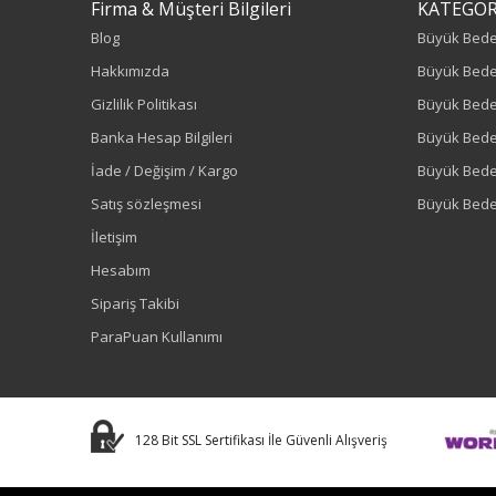
Firma & Müşteri Bilgileri
KATEGOR
Blog
Büyük Bed
Hakkımızda
Büyük Bede
Gizlilik Politikası
Büyük Bede
Banka Hesap Bilgileri
Büyük Bede
İade / Değişim / Kargo
Büyük Bed
Satış sözleşmesi
Büyük Bede
İletişim
Hesabım
Sipariş Takibi
ParaPuan Kullanımı
128 Bit SSL Sertifikası İle Güvenli Alışveriş