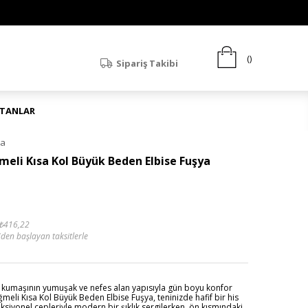
Sipariş Takibi
ATANLAR
ya
eli Kısa Kol Büyük Beden Elbise Fuşya
₺416,22
'den başlayan taksitlerle
 kumaşının yumuşak ve nefes alan yapısıyla gün boyu konfor
li Kısa Kol Büyük Beden Elbise Fuşya, teninizde hafif bir his
nksiyonel cepleriyle modern bir şıklık sergilerken, ön kısmındaki