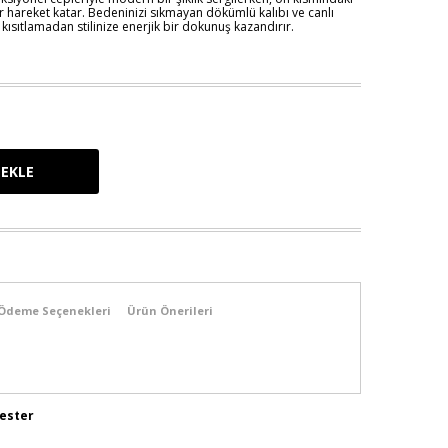
 hareket katar. Bedeninizi sıkmayan dökümlü kalıbı ve canlı
ısıtlamadan stilinize enerjik bir dokunuş kazandırır.
Ödeme Seçenekleri
Ürün Önerileri
yester