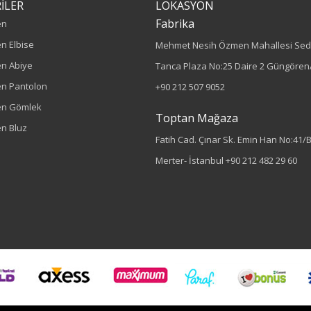
İLER
LOKASYON
Fabrika
en
n Elbise
Mehmet Nesih Özmen Mahallesi Sed
n Abiye
Tanca Plaza No:25 Daire 2 Güngören/
n Pantolon
+90 212 507 9052
en Gömlek
Toptan Mağaza
n Bluz
Fatih Cad. Çınar Sk. Emin Han No:41/
Merter- İstanbul
+90 212 482 29 60
Sezon : YAZLIK
Renk