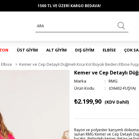
1500 TL VE ÜZERİ KARGO BEDAVA!
EZON
ÜST GİYİM
ALT GİYİM
DIŞ GİYİM
ELBİSE
ÇOK S
Elbise
>
Kemer ve Cep Detaylı Düğmeli Kısa Kol Büyük Beden Elbise Fuş
Kemer ve Cep Detaylı Düğm
Marka
:
RMG
(O6432-FUŞYA)
₺2.199,90
(KDV Dahil)
Rayon ve polyester karışımlı dokuma
sunan RMG Kemer ve Cep Detaylı Düğme
bırakır. Belindeki kemer detayı ve fo