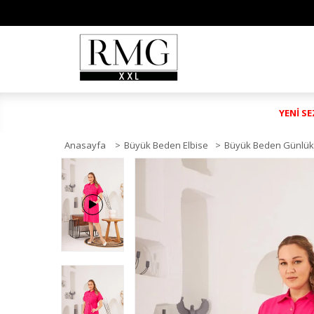
YENİ S
Anasayfa
>
Büyük Beden Elbise
>
Büyük Beden Günlük 