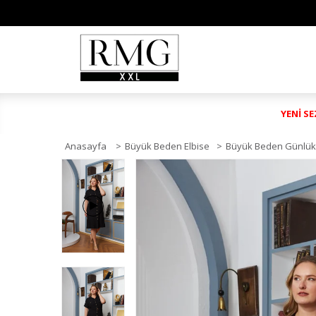
YENİ S
Anasayfa
>
Büyük Beden Elbise
>
Büyük Beden Günlük 