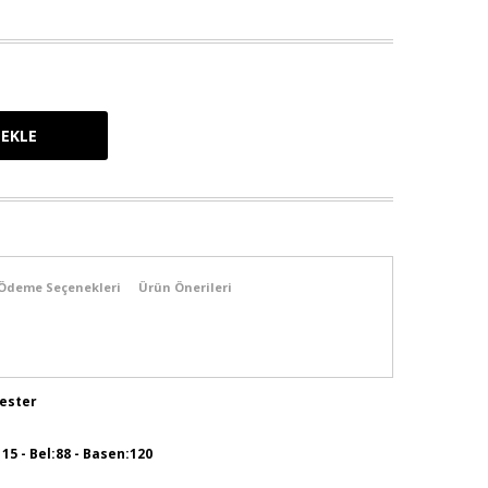
Ödeme Seçenekleri
Ürün Önerileri
yester
115 - Bel:88 - Basen:120