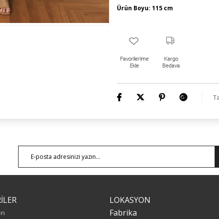
Ürün Boyu: 115 cm
Ta
İLER
LOKASYON
Fabrika
en