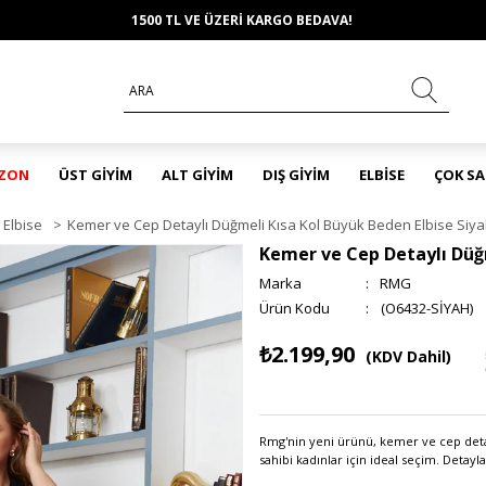
1500 TL VE ÜZERİ KARGO BEDAVA!
EZON
ÜST GİYİM
ALT GİYİM
DIŞ GİYİM
ELBİSE
ÇOK S
Elbise
>
Kemer ve Cep Detaylı Düğmeli Kısa Kol Büyük Beden Elbise Siy
Kemer ve Cep Detaylı Düğm
Marka
:
RMG
(O6432-SİYAH)
₺2.199,90
(KDV Dahil)
Rmg'nin yeni ürünü, kemer ve cep deta
sahibi kadınlar için ideal seçim. Deta