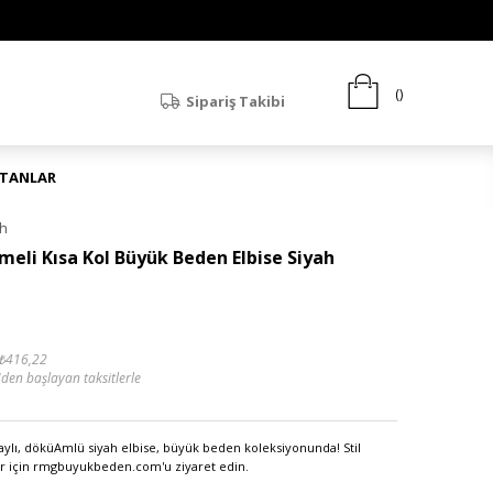
Sipariş Takibi
ATANLAR
ah
eli Kısa Kol Büyük Beden Elbise Siyah
₺416,22
'den başlayan taksitlerle
ylı, döküAmlü siyah elbise, büyük beden koleksiyonunda! Stil
ylar için rmgbuyukbeden.com'u ziyaret edin.