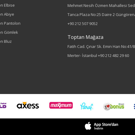
n Elbise
Mehmet Nesih Özmen Mahallesi Sed
n Abiye
Tanca Plaza No:25 Daire 2 Güngören/
n Pantolon
+90 212 507 9052
en Gömlek
Toptan Mağaza
n Bluz
Fatih Cad. Çınar Sk. Emin Han No:41/
Merter- İstanbul
+90 212 482 29 60
Sezon : YAZLIK
Renk
Siyah