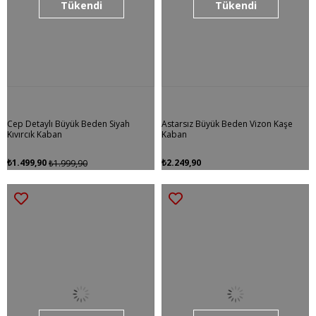
Tükendi
Tükendi
Cep Detaylı Büyük Beden Siyah
Astarsız Büyük Beden Vizon Kaşe
Kıvırcık Kaban
Kaban
₺1.499,90
₺2.249,90
₺1.999,90