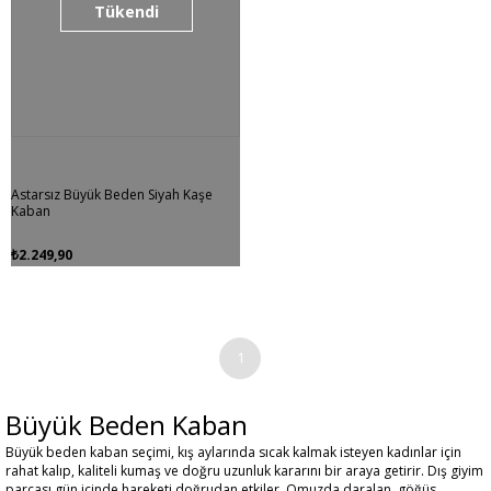
Tükendi
Astarsız Büyük Beden Siyah Kaşe
Kaban
₺2.249,90
1
Büyük Beden Kaban
Büyük beden kaban seçimi, kış aylarında sıcak kalmak isteyen kadınlar için
rahat kalıp, kaliteli kumaş ve doğru uzunluk kararını bir araya getirir. Dış giyim
parçası gün içinde hareketi doğrudan etkiler. Omuzda daralan, göğüs