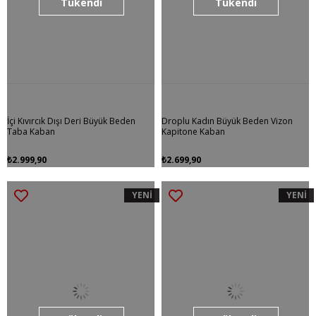
Tükendi
Tükendi
İçi Kıvırcık Dışı Deri Büyük Beden
Droplu Kadın Büyük Beden Vizon
Taba Kaban
Kapitone Kaban
₺2.999,90
₺2.699,90
YENİ
YENİ