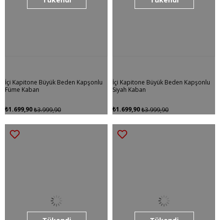
İçi Kapitone Büyük Beden Kapşonlu
İçi Kapitone Büyük Beden Kapşonlu
Füme Kaban
Siyah Kaban
₺1.699,90
₺1.699,90
₺3.999,90
₺3.999,90