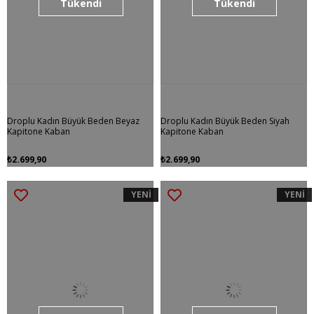
Tükendi
Tükendi
Droplu Kadın Büyük Beden Beyaz
Droplu Kadın Büyük Beden Siyah
Kapitone Kaban
Kapitone Kaban
₺2.699,90
₺2.699,90
YENİ
YENİ