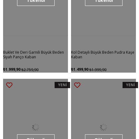
Tükendi
Tükendi
Buklet Ve Deri Garnili Büyük Beden
Kol Detaylı Büyük Beden Pudra Kaşe
Siyah Panço Kaban
Kaban
₺1.999,90
₺1.499,90
₺2.759,90
₺1.999,90
YENİ
YENİ