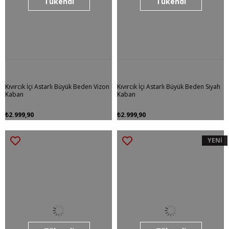
Tükendi
Tükendi
Kıvırcık İçi Astarlı Büyük Beden Vizon
Kıvırcık İçi Astarlı Büyük Beden Siyah
Kaban
Kaban
₺2.999,90
₺2.999,90
YENİ