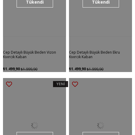
Tükendi
Tükendi
Cep Detaylı Büyük Beden Vizon
Cep Detaylı Büyük Beden Ekru
Kıvırcık Kaban
Kıvırcık Kaban
₺1.499,90
₺1.499,90
₺1.999,90
₺1.999,90
YENİ