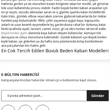
hattında gerilen ya da otururken basen bölgesini sıkan bir model, şık görünse
bile uzun kullanımda yorucu olabilir. Kadın büyük beden kaban arayanlar için
en iyi seçim, vücudu sıkmadan saran ve iç giyimle uyumlu kalan modellerdir.
Kalın triko, gömlek, elbise veya takım üzerine giyilecek kabanlarda bir miktar
hareket payı bulunmalıdır. RMG, şehir yaşamına uygun kaşe, kapüşonlu,
astarlı ve uzun kesimli seçeneklerle kış gardırobuna rahat bir dokunuş katar.
Renk tarafında siyah, lacivert, camel, vizon, gri ve ekru tonları sık tercih edilir.
Büyük beden giyim
alanında kaşe kaban isteyen kullanıcılar, kumaşın tok
duruşuna ve omuz oturumuna bakmalıdır. Günlük kullanım için Büyük beden
kışlık kaban, işe giderken ya da hafta sonu planlarında kolay kombinlenen
ana parçalardan biri haline gelir.
En Çok Tercih Edilen Büyük Beden Kaban Modelleri
En çok tercih edilen modeller arasında kaşe, kapüşonlu, astarlı, kuşaklı,
düğmeli ve uzun kesimli tasarımlar yer alır. Büyük beden kaban arayan kişiler,
model seçerken ilk olarak beden aralığına, kalıp bilgisinin açıklığına ve ürünün
iç giyimle nasıl duracağına bakar. Kadın büyük beden kaban modellerinde kol
genişliği, omuz hattı ve göğüs çevresi rahat olmalıdır. Büyük beden uzun
E-BÜLTEN HABERCİSİ
kaban seçenekleri diz çevresine kadar koruma sağladığı için soğuk havalarda
Kampanyalarımızdan haberdar olmak için e-bültenimize kayıt olunuz.
daha sıcak his verir. Kısa modeller ise daha hareketli günlerde pratik kullanım
sağlar.
Kapüşonlu büyük beden kaban yağmur ve rüzgarın arttığı günlerde günlük
yaşamı kolaylaştırır. Astarlı büyük beden kaban ise kumaşın vücuda daha
Gönder
rahat oturmasına ve iç parçalarla sürtünmeden giyilmesine destek verir. RMG
koleksiyonunda sade renkler, tok kumaş dokuları ve günlük kullanıma yakın
kesimler birlikte yer alır. Model seçerken ürünün ön kapanışı, cep yerleşimi ve
yaka formu da görülmelidir. Geniş yakalı tasarımlar daha zarif durabilir,