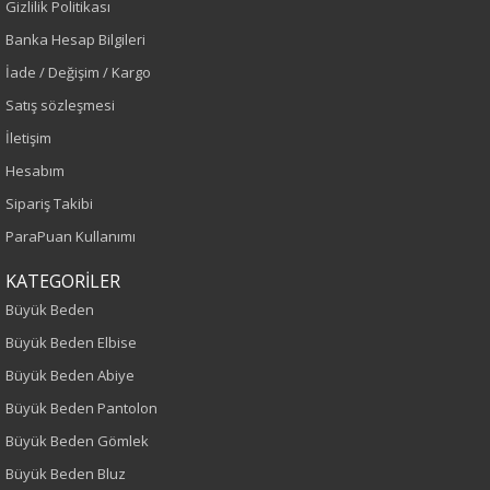
Gizlilik Politikası
Banka Hesap Bilgileri
Bordo
İade / Değişim / Kargo
Sezon
Satış sözleşmesi
İletişim
İlkbahar-Yaz
Hesabım
Yaş Grubu
Sipariş Takibi
ParaPuan Kullanımı
Yetişkin
KATEGORİLER
Kalıp
Büyük Beden
Büyük Beden
Büyük Beden Elbise
Büyük Beden Abiye
Boy
Büyük Beden Pantolon
Büyük Beden Gömlek
110
Büyük Beden Bluz