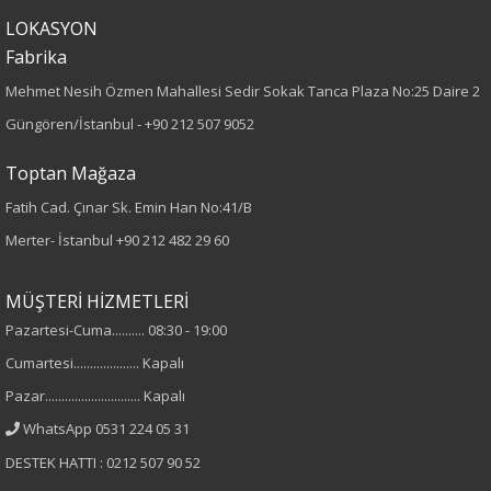
Kumaş Tipi
LOKASYON
Dokuma
Fabrika
Mehmet Nesih Özmen Mahallesi Sedir Sokak Tanca Plaza No:25 Daire 2
Desen
Güngören/İstanbul -
+90 212 507 9052
pul payet
Toptan Mağaza
Kumaş
Fatih Cad. Çınar Sk. Emin Han No:41/B
Merter- İstanbul
+90 212 482 29 60
%100 Polyester
MÜŞTERİ HİZMETLERİ
Yaka Tipi
Pazartesi-Cuma.......... 08:30 - 19:00
V Yaka
Cumartesi.................... Kapalı
Pazar............................. Kapalı
Cinsiyet
WhatsApp 0531 224 05 31
Kadın
DESTEK HATTI : 0212 507 90 52