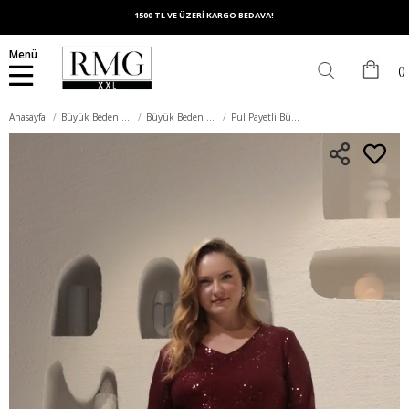
1500 TL VE ÜZERİ KARGO BEDAVA!
Menü
Anasayfa
Büyük Beden Elbise
Büyük Beden Abiye Elbise
Pul Payetli Büyük Beden Abiye Elbise Bordo