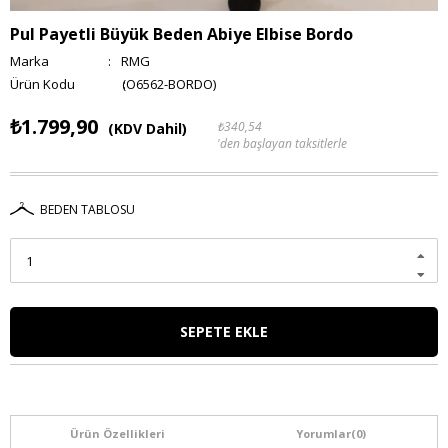
Pul Payetli Büyük Beden Abiye Elbise Bordo
Marka
:
RMG
(O6562-BORDO)
₺1.799,90
₺340,54
(KDV Dahil)
'den başlayan taksitlerle
BEDEN TABLOSU
Ürün Özellikleri
Yorumlar
(0)