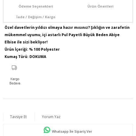
Ödeme Seçenekleri
Ürün Önerileri
İade / Değişim / Kargo
Özel davetlerin yıldızı olmaya hazır mısınız? Şıklığın ve zarafetin
mükemmel uyumu, içi astarlı Pul Payetli Büyük Beden Abiye
Elbise ile sizi bekliyor!
Ürün İçeriği: % 100 Polyester
Kumaş Türü: DOKUMA
Model Bilgileri: Boy:1,78 - Göğüs:103 - Bel:89 - Basen:110
Numune Bedeni : 44
Ürün Boyu: 110 cm
Tavsiye Et
Yorum Yaz
Whatsapp İle Sipariş Ver