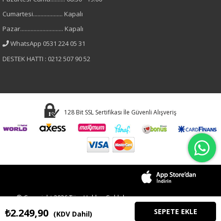
Cumartesi.................... Kapalı
Sıfır Kol
Pazar............................. Kapalı
Materyal
WhatsApp 0531 224 05 31
DESTEK HATTI : 0212 507 90 52
Denim
128 Bit SSL Sertifikası İle Güvenli Alışveriş
© Copyright 2026 Tüm Hakları Saklıdır.
₺2.249,90
(KDV Dahil)