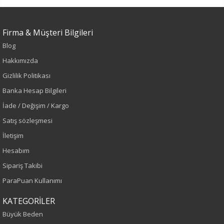
Mavi
Sezon
Firma & Müşteri Bilgileri
Blog
İlkbahar-Yaz
Hakkımızda
Yaş Grubu
Gizlilik Politikası
Banka Hesap Bilgileri
Yetişkin
İade / Değişim / Kargo
Kalıp
Satış sözleşmesi
İletişim
Büyük Beden
Hesabım
Boy
Sipariş Takibi
ParaPuan Kullanımı
120
KATEGORİLER
Kumaş Tipi
Büyük Beden