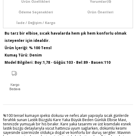
Ürün Özellikleri
Yorumlar
(0)
Ödeme Seçenekleri
Ürün Önerileri
İade / Değişim / Kargo
Bu tarz bir elbise, sıcak havalarda hem şık hem konforlu olmak
isteyenler için idealdir.
Ürün İçeriği: % 100 Tensl
Kumaş Türü: Denim
Model Bilgileri: Boy:1,78 - Göğüs:103 - Bel:89 - Basen:110
Numune Bedeni : 44
Ürün Boyu : 125 Cm
%100 tensel kumaşın ipeksi dokusu ve nefes alan yapısıyla sıcak günlerde
ferahlık sunan Lastik Büzgülü Kare Yaka Büyük Beden Günlük Elbise Mavi,
teninizde yumuşak bir his bırakır. Kare yaka tasarımı ve üst kısımdaki esnek
lastik büzgü detaylarıyla vücut hattınıza uyum sağlarken, dökümlü kesimi
sayesinde üzerinizde oldukça doğal ve konforlu bir duruş sergiler. Mavinin