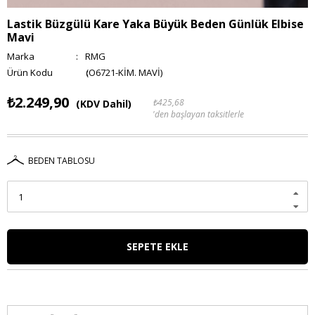
Lastik Büzgülü Kare Yaka Büyük Beden Günlük Elbise
Mavi
Marka
:
RMG
(O6721-KİM. MAVİ)
₺2.249,90
₺425,68
(KDV Dahil)
'den başlayan taksitlerle
BEDEN TABLOSU