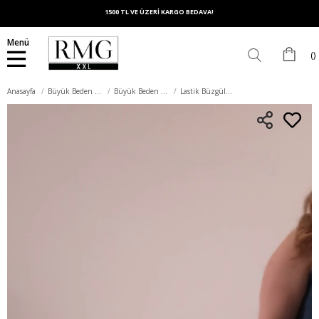
1500 TL VE ÜZERİ KARGO BEDAVA!
Menü
Anasayfa
Büyük Beden Elbise
Büyük Beden Günlük Elbise
Lastik Büzgülü Kare Yaka Büyük Beden Günlük Elbise Mavi