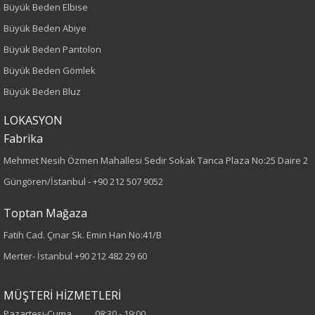
Büyük Beden Elbise
Denim
Büyük Beden Abiye
Desen
Büyük Beden Pantolon
Büyük Beden Gömlek
Düz
Büyük Beden Bluz
Kumaş
LOKASYON
Fabrika
%100 Tensel
Mehmet Nesih Özmen Mahallesi Sedir Sokak Tanca Plaza No:25 Daire 2
Yaka Tipi
Güngören/İstanbul -
+90 212 507 9052
Düz Yaka
Toptan Mağaza
Fatih Cad. Çınar Sk. Emin Han No:41/B
Cinsiyet
Merter- İstanbul
+90 212 482 29 60
Kadın
MÜŞTERİ HİZMETLERİ
Kol Tipi
Pazartesi-Cuma.......... 08:30 - 19:00