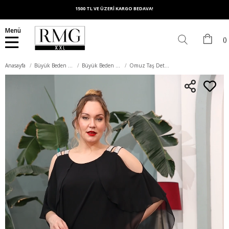
1500 TL VE ÜZERİ KARGO BEDAVA!
Menü
Anasayfa
Büyük Beden Elbise
Büyük Beden Abiye Elbise
Omuz Taş Detaylı Şifon Büyük Beden Siyah Elbise