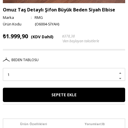
Omuz Taş Detaylı Şifon Büyük Beden Siyah Elbise
Marka
:
RMG
(O6004-SİYAH)
₺1.999,90
₺378,38
(KDV Dahil)
'den başlayan taksitlerle
BEDEN TABLOSU
Ürün Özellikleri
Yorumlar
(0)