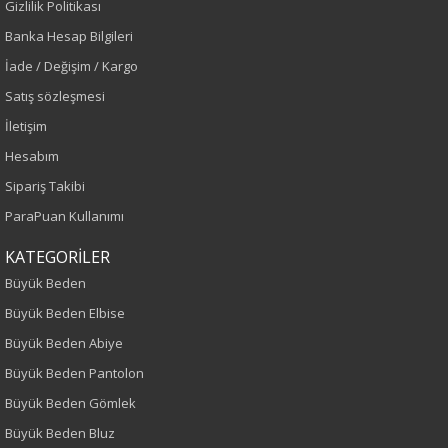
Gizlilik Politikası
Sezon
Banka Hesap Bilgileri
İade / Değişim / Kargo
İlkbahar-Yaz
Satış sözleşmesi
İletişim
Yaş Grubu
Hesabım
Yetişkin
Sipariş Takibi
ParaPuan Kullanımı
Kalıp
KATEGORİLER
Büyük Beden
Büyük Beden
Boy
Büyük Beden Elbise
Büyük Beden Abiye
100
Büyük Beden Pantolon
Kumaş Tipi
Büyük Beden Gömlek
Büyük Beden Bluz