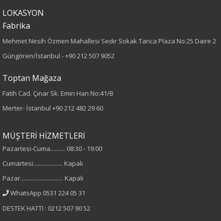
Örme
LOKASYON
Desen
Fabrika
Mehmet Nesih Özmen Mahallesi Sedir Sokak Tanca Plaza No:25 Daire 2
Taşlı
Güngören/İstanbul -
+90 212 507 9052
Kumaş
Toptan Mağaza
%100 Polyester
Fatih Cad. Çınar Sk. Emin Han No:41/B
Merter- İstanbul
+90 212 482 29 60
Cinsiyet
MÜŞTERİ HİZMETLERİ
Kadın
Pazartesi-Cuma.......... 08:30 - 19:00
Kol Tipi
Cumartesi.................... Kapalı
Pazar............................. Kapalı
Sıfır Kol
WhatsApp 0531 224 05 31
DESTEK HATTI : 0212 507 90 52