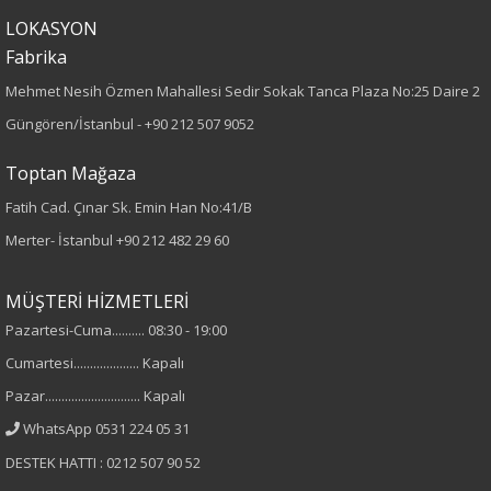
Kumaş Tipi
LOKASYON
Dokuma
Fabrika
Mehmet Nesih Özmen Mahallesi Sedir Sokak Tanca Plaza No:25 Daire 2
Desen
Güngören/İstanbul -
+90 212 507 9052
Düz
Toptan Mağaza
Kumaş
Fatih Cad. Çınar Sk. Emin Han No:41/B
Merter- İstanbul
+90 212 482 29 60
%100 Tensel
MÜŞTERİ HİZMETLERİ
Yaka Tipi
Pazartesi-Cuma.......... 08:30 - 19:00
Bisiklet Yaka
Cumartesi.................... Kapalı
Pazar............................. Kapalı
Cinsiyet
WhatsApp 0531 224 05 31
Kadın
DESTEK HATTI : 0212 507 90 52