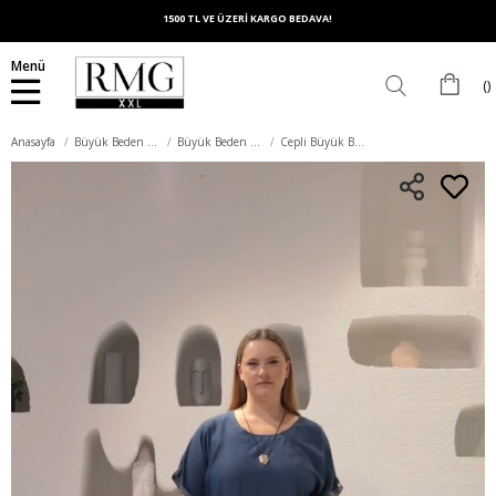
1500 TL VE ÜZERİ KARGO BEDAVA!
Menü
Anasayfa
Büyük Beden Elbise
Büyük Beden Günlük Elbise
Cepli Büyük Beden Tensel Günlük Elbise Mavi