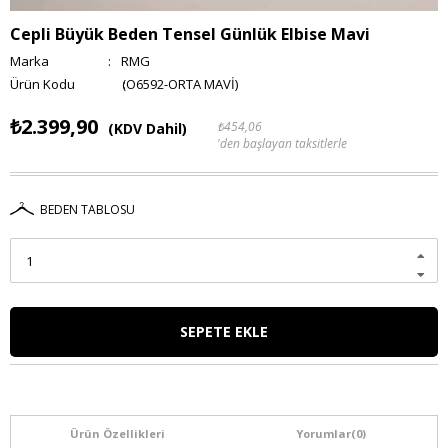
Cepli Büyük Beden Tensel Günlük Elbise Mavi
Marka
:
RMG
(O6592-ORTA MAVİ)
₺2.399,90
₺454,06
(KDV Dahil)
'den başlayan taksitlerle
BEDEN TABLOSU
Ürün Özellikleri
Yorumlar
(0)