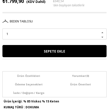
₺1.799,90
₺340,54
(KDV Dahil)
'den başlayan taksitlerle
BEDEN TABLOSU
Ürün Özellikleri
Yorumlar
(0)
Ödeme Seçenekleri
Ürün Önerileri
İade / Değişim / Kargo
Ürün İçeriği: % 85 Viskoz % 15 Keten
KUMAŞ TÜRÜ : DOKUMA