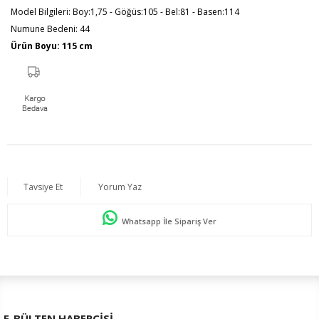
Model Bilgileri: Boy:1,75 - Göğüs:105 - Bel:81 - Basen:114
Numune Bedeni: 44
Ürün Boyu: 115 cm
Tavsiye Et
Yorum Yaz
Whatsapp İle Sipariş Ver
E-BÜLTEN HABERCİSİ