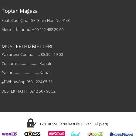
Toptan Mağaza
%15 Keten
%85 Viskon
Fatih Cad. Çınar Sk. Emin Han No:41/B
Merter- İstanbul
+90 212 482 29 60
Yaka Tipi
MÜŞTERİ HİZMETLERİ
Gömlek Yaka
Pazartesi-Cuma.......... 08:30 - 19:00
Cinsiyet
Cumartesi.................... Kapalı
Pazar............................. Kapalı
Kadın
WhatsApp 0531 224 05 31
Kol Tipi
DESTEK HATTI : 0212 507 90 52
Kısa Kol
Astar Durumu
128 Bit SSL Sertifikası İle Güvenli Alışveriş
Astarsız