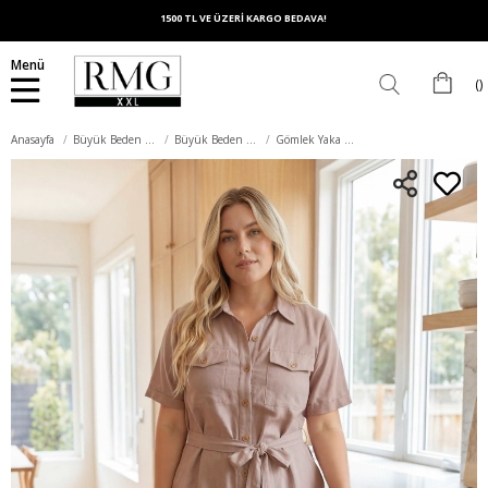
1500 TL VE ÜZERİ KARGO BEDAVA!
Menü
Anasayfa
Büyük Beden Elbise
Büyük Beden Günlük Elbise
Gömlek Yaka Düğmeli Büyük Beden Günlük Elbise Bej