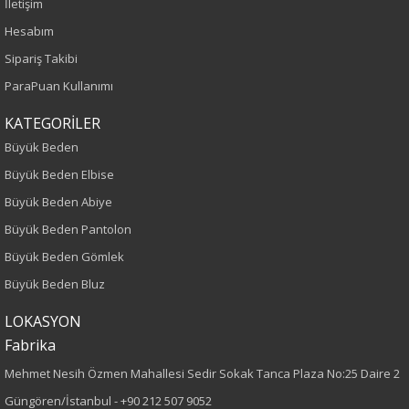
İletişim
Yetişkin
Hesabım
Sipariş Takibi
Kalıp
ParaPuan Kullanımı
Büyük Beden
KATEGORİLER
Büyük Beden
Boy
Büyük Beden Elbise
115
Büyük Beden Abiye
Büyük Beden Pantolon
Kumaş Tipi
Büyük Beden Gömlek
Dokuma
Büyük Beden Bluz
Desen
LOKASYON
Fabrika
Düz
Mehmet Nesih Özmen Mahallesi Sedir Sokak Tanca Plaza No:25 Daire 2
Güngören/İstanbul -
+90 212 507 9052
Kumaş