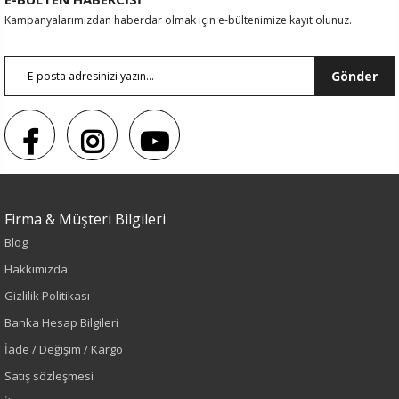
Kampanyalarımızdan haberdar olmak için e-bültenimize kayıt olunuz.
Gönder
Firma & Müşteri Bilgileri
Renk
Blog
Bej
Hakkımızda
Gizlilik Politikası
Sezon
Banka Hesap Bilgileri
İlkbahar-Yaz
İade / Değişim / Kargo
Satış sözleşmesi
Yaş Grubu