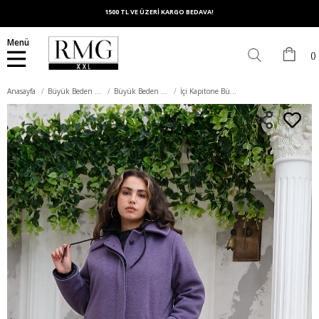
1500 TL VE ÜZERİ KARGO BEDAVA!
Menü
Anasayfa
Büyük Beden Dış Giyim
Büyük Beden Kaban
İçi Kapitone Büyük Beden Kapşonlu Mor Kaban