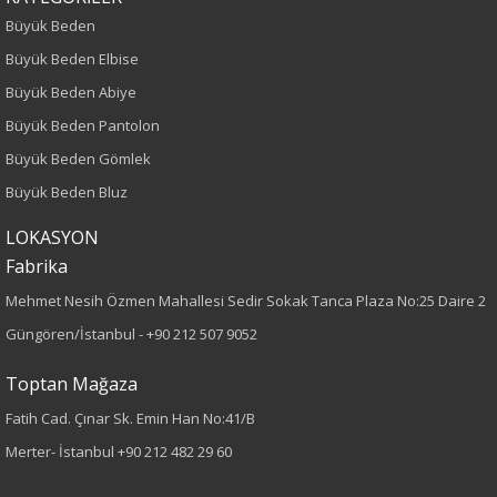
120
Büyük Beden
Büyük Beden Elbise
Kumaş Tipi
Büyük Beden Abiye
Dokuma
Büyük Beden Pantolon
Büyük Beden Gömlek
Kumaş
Büyük Beden Bluz
%97 Polyester
LOKASYON
%3 Elastan
Fabrika
Cinsiyet
Mehmet Nesih Özmen Mahallesi Sedir Sokak Tanca Plaza No:25 Daire 2
Güngören/İstanbul -
+90 212 507 9052
Kadın
Toptan Mağaza
Kol Tipi
Fatih Cad. Çınar Sk. Emin Han No:41/B
Uzun Kol
Merter- İstanbul
+90 212 482 29 60