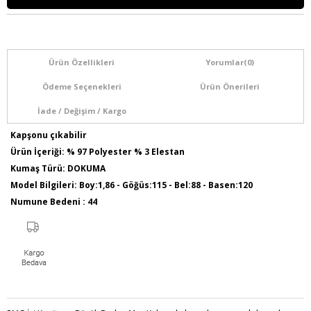
Ürün Özellikleri
Yorumlar
(0)
Ödeme Seçenekleri
Ürün Önerileri
İade / Değişim / Kargo
Kapşonu çıkabilir
Ürün İçeriği: % 97 Polyester % 3 Elestan
Kumaş Türü: DOKUMA
Model Bilgileri: Boy:1,86 - Göğüs:115 - Bel:88 - Basen:120
Numune Bedeni : 44
Ürün Boyu: 120 cm