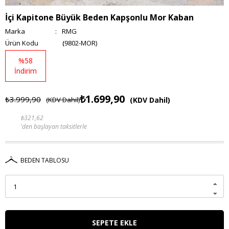
İçi Kapitone Büyük Beden Kapşonlu Mor Kaban
Marka
:
RMG
(9802-MOR)
%
58
İndirim
₺1.699,90
₺3.999,90
(KDV Dahil)
(KDV Dahil)
₺321,62
'den başlayan taksitlerle
BEDEN TABLOSU