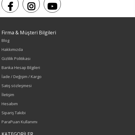
Renk
Mor
Firma & Müşteri Bilgileri
Blog
Sezon
Hakkımızda
Sonbahar-Kış
Gizlilik Politikası
Banka Hesap Bilgileri
Yaş Grubu
İade / Değişim / Kargo
Yetişkin
Satış sözleşmesi
İletişim
Kalıp
Hesabım
Büyük Beden
Sipariş Takibi
ParaPuan Kullanımı
Boy
KATEGORİLER