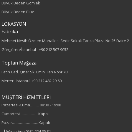
Büyük Beden Gömlek
80
Büyük Beden Bluz
Kumaş Tipi
LOKASYON
Fabrika
Dokuma
Mehmet Nesih Özmen Mahallesi Sedir Sokak Tanca Plaza No:25 Daire 2
Güngören/İstanbul -
+90 212 507 9052
Desen
Toptan Mağaza
Düz
Fatih Cad. Çınar Sk. Emin Han No:41/B
Kumaş
Merter- İstanbul
+90 212 482 29 60
%100 Polyester
MÜŞTERİ HİZMETLERİ
Cinsiyet
Pazartesi-Cuma.......... 08:30 - 19:00
Cumartesi.................... Kapalı
Kadın
Pazar............................. Kapalı
Kol Tipi
WhatsApp 0531 224 05 31