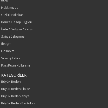
Blog
Kırmızı
Hakkımızda
Gizlilik Politikası
Sezon
Banka Hesap Bilgileri
Sonbahar-Kış
İade / Değişim / Kargo
Satış sözleşmesi
Yaş Grubu
İletişim
Yetişkin
Hesabım
Sipariş Takibi
Bel
ParaPuan Kullanımı
Normal Bel
KATEGORİLER
Büyük Beden
Kalıp
Büyük Beden Elbise
Büyük Beden
Büyük Beden Abiye
Büyük Beden Pantolon
Boy