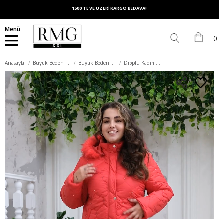
1500 TL VE ÜZERİ KARGO BEDAVA!
Menü
Anasayfa
Büyük Beden Dış Giyim
Büyük Beden Kaban
Droplu Kadın Büyük Beden Kırmızı Kapitone Kaban