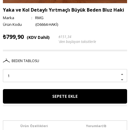
Yaka ve Kol Detaylı Yırtmaçlı Büyük Beden Bluz Haki
Marka
:
RMG
(O6664-HAKİ)
₺799,90
₺151,34
(KDV Dahil)
'den başlayan taksitlerle
BEDEN TABLOSU
Ürün Özellikleri
Yorumlar
(0)