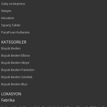
Haki
Satış sözleşmesi
İletişim
Sezon
Hesabım
İlkbahar-Yaz
Sipariş Takibi
ParaPuan Kullanımı
Yaş Grubu
KATEGORİLER
Yetişkin
Büyük Beden
Büyük Beden Elbise
Kalıp
Büyük Beden Abiye
Büyük Beden
Büyük Beden Pantolon
Büyük Beden Gömlek
Boy
Büyük Beden Bluz
80
LOKASYON
Fabrika
Kumaş Tipi