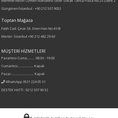
Mehmet Nesih Özmen Mahallesi Sedir Sokak Tanca Plaza No:25 Daire 2
Örme
Güngören/İstanbul -
+90 212 507 9052
Desen
Toptan Mağaza
Fatih Cad. Çınar Sk. Emin Han No:41/B
Düz
Merter- İstanbul
+90 212 482 29 60
Kumaş
MÜŞTERİ HİZMETLERİ
%100 Polyester
Pazartesi-Cuma.......... 08:30 - 19:00
Cumartesi.................... Kapalı
Yaka Tipi
Pazar............................. Kapalı
V Yaka
WhatsApp 0531 224 05 31
DESTEK HATTI : 0212 507 90 52
Cinsiyet
Kadın
Kol Tipi