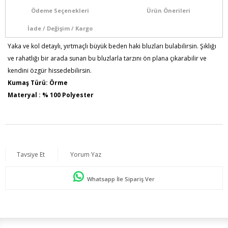
Ödeme Seçenekleri
Ürün Önerileri
İade / Değişim / Kargo
Yaka ve kol detaylı, yırtmaçlı büyük beden haki bluzları bulabilirsin. Şıklığı
ve rahatlığı bir arada sunan bu bluzlarla tarzını ön plana çıkarabilir ve
kendini özgür hissedebilirsin.
Kumaş Türü: Örme
Materyal : % 100 Polyester
Model Bilgileri: Boy:1,86 - Göğüs:115 - Bel:88 - Basen:120
Numune Bedeni : 44
Ürün Boyu: 80 cm
Tavsiye Et
Yorum Yaz
Whatsapp İle Sipariş Ver