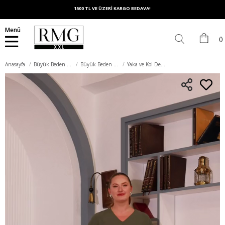
1500 TL VE ÜZERİ KARGO BEDAVA!
Menü
Anasayfa
Büyük Beden Üst Giyim
Büyük Beden Bluz
Yaka ve Kol Detaylı Yırtmaçlı Büyük Beden Bluz Haki