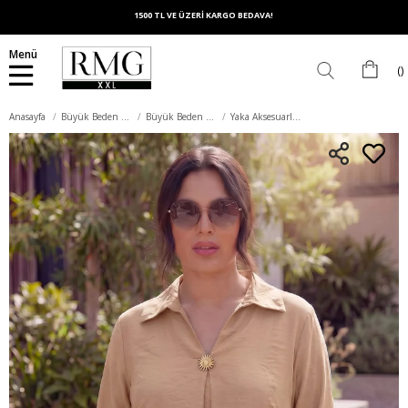
1500 TL VE ÜZERİ KARGO BEDAVA!
Menü
Anasayfa
Büyük Beden Üst Giyim
Büyük Beden Bluz
Yaka Aksesuarlı Büyük Beden Modal Bluz Bej