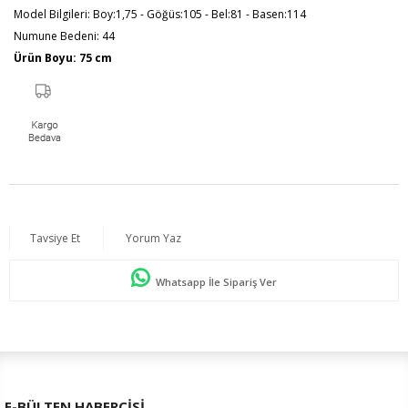
Model Bilgileri: Boy:1,75 - Göğüs:105 - Bel:81 - Basen:114
Numune Bedeni: 44
Ürün Boyu: 75 cm
Tavsiye Et
Yorum Yaz
Whatsapp İle Sipariş Ver
E-BÜLTEN HABERCİSİ