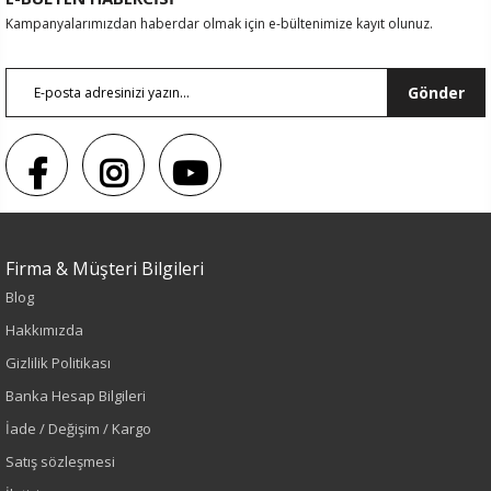
Kampanyalarımızdan haberdar olmak için e-bültenimize kayıt olunuz.
Gönder
Firma & Müşteri Bilgileri
Renk
Blog
Bej
Hakkımızda
Gizlilik Politikası
Sezon
Banka Hesap Bilgileri
İlkbahar-Yaz
İade / Değişim / Kargo
Satış sözleşmesi
Yaş Grubu