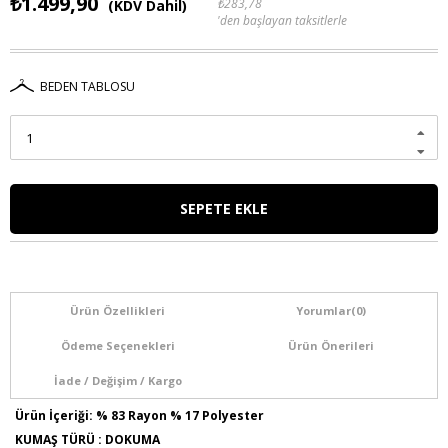
₺1.499,90
₺283,78
(KDV Dahil)
'den başlayan taksitlerle
BEDEN TABLOSU
Ürün Özellikleri
Yorumlar
(0)
Ödeme Seçenekleri
Ürün Önerileri
İade / Değişim / Kargo
Ürün İçeriği: % 83 Rayon % 17 Polyester
KUMAŞ TÜRÜ : DOKUMA