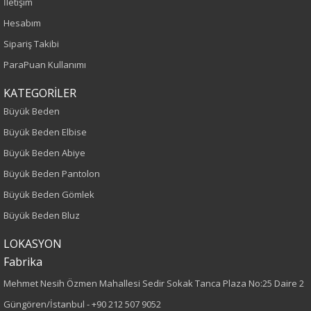
İletişim
Yetişkin
Hesabım
Sipariş Takibi
Kalıp
ParaPuan Kullanımı
Büyük Beden
KATEGORİLER
Büyük Beden
Boy
Büyük Beden Elbise
80
Büyük Beden Abiye
Büyük Beden Pantolon
Kumaş Tipi
Büyük Beden Gömlek
Dokuma
Büyük Beden Bluz
Desen
LOKASYON
Fabrika
Düz
Mehmet Nesih Özmen Mahallesi Sedir Sokak Tanca Plaza No:25 Daire 2
Güngören/İstanbul -
+90 212 507 9052
Kumaş