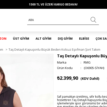
1500 TL VE ÜZERİ KARGO BEDAVA!
EZON
ÜST GİYİM
ALT GİYİM
DIŞ GİYİM
ELBİSE
ÇOK S
ım
>
Taş Detaylı Kapuşonlu Büyük Beden Kolsuz Eşofman Şort Takım
Taş Detaylı Kapuşonlu Bü
Marka
:
RMG
(O6905-SİYAH)
₺2.399,90
(KDV Dahil)
Saf pamuktan üretilmiş, sıfır kollu 
hissettiren Taş Detaylı Kapuşonlu Bü
işlemeleriyle spor görünümü bir adım 
eve girerken de dışarı çıkarken de k