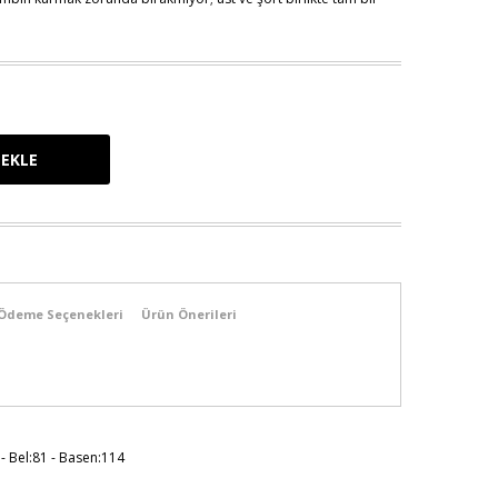
Ödeme Seçenekleri
Ürün Önerileri
 - Bel:81 - Basen:114