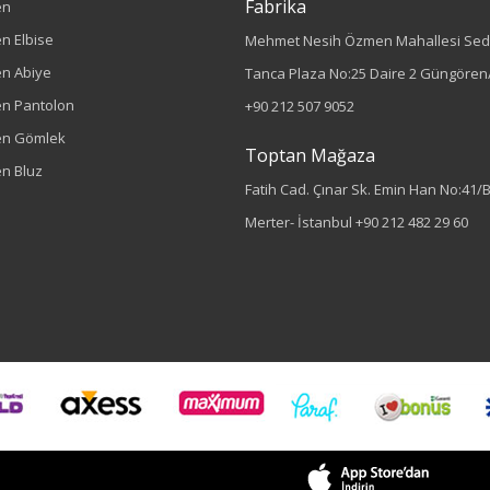
Fabrika
en
n Elbise
Mehmet Nesih Özmen Mahallesi Sed
n Abiye
Tanca Plaza No:25 Daire 2 Güngören/
n Pantolon
+90 212 507 9052
en Gömlek
Toptan Mağaza
n Bluz
Fatih Cad. Çınar Sk. Emin Han No:41/
Merter- İstanbul
+90 212 482 29 60
Renk