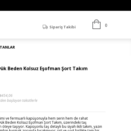
Sipariş Takibi
ATANLAR
yük Beden Kolsuz Eşofman Şort Takım
₺454,06
'den başlayan taksitlerle
kesimi ve fermuarlı kapüşonuyla hem serin hem de rahat
yük Beden Kolsuz Eşofman Şort Takım, üzerindeki taş
öteye taşıyor. Kapüşonlu taş detaylı bu siyah ikili takım, yazın
ombin kurmak zorunda bırakmıyor; üst ve şort birlikte tam bir