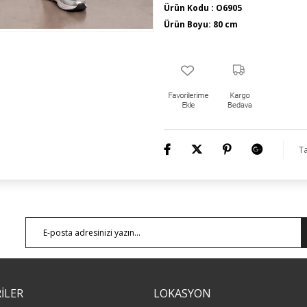
Ürün Kodu : O6905
Ürün Boyu: 80 cm
Ta
İLER
LOKASYON