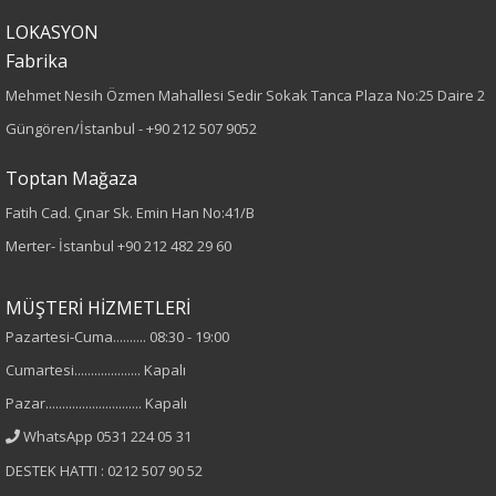
Örme
LOKASYON
Fabrika
Desen
Mehmet Nesih Özmen Mahallesi Sedir Sokak Tanca Plaza No:25 Daire 2
Güngören/İstanbul -
+90 212 507 9052
Düz
Toptan Mağaza
Kumaş
Fatih Cad. Çınar Sk. Emin Han No:41/B
%95 Viskon
Merter- İstanbul
+90 212 482 29 60
%5 Elastan
MÜŞTERİ HİZMETLERİ
Yaka Tipi
Pazartesi-Cuma.......... 08:30 - 19:00
V Yaka
Cumartesi.................... Kapalı
Pazar............................. Kapalı
Cinsiyet
WhatsApp 0531 224 05 31
Kadın
DESTEK HATTI : 0212 507 90 52