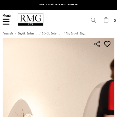
1500 TL VE ÜZERİ KARGO BEDAVA!
Menü
Anasayfa
Büyük Beden Üst Giyim
Büyük Beden Tişört
Taş Baskılı Büyük Beden Garnili Tişört Siyahkırmızı