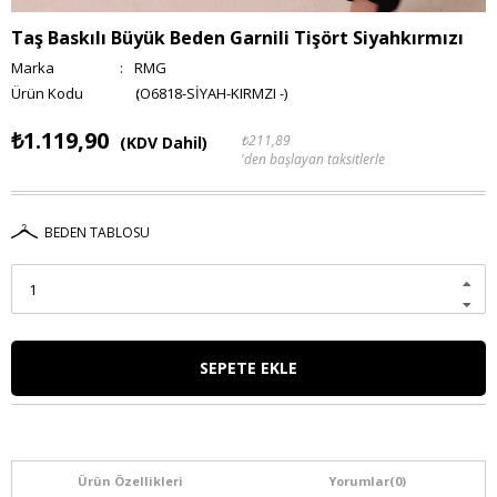
Taş Baskılı Büyük Beden Garnili Tişört Siyahkırmızı
Marka
:
RMG
(O6818-SİYAH-KIRMZI -)
₺1.119,90
₺211,89
(KDV Dahil)
'den başlayan taksitlerle
BEDEN TABLOSU
Ürün Özellikleri
Yorumlar
(0)