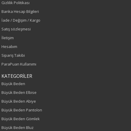
Gizlilik Politikası
Koyu Siyah
Banka Hesap Bilgileri
Sezon
İade / Değişim / Kargo
Satış sözleşmesi
İlkbahar-Yaz
İletişim
Yaş Grubu
Hesabım
Sipariş Takibi
Yetişkin
ParaPuan Kullanımı
Kalıp
KATEGORİLER
Büyük Beden
Büyük Beden
Büyük Beden Elbise
Boy
Büyük Beden Abiye
Büyük Beden Pantolon
75
Büyük Beden Gömlek
Kumaş Tipi
Büyük Beden Bluz