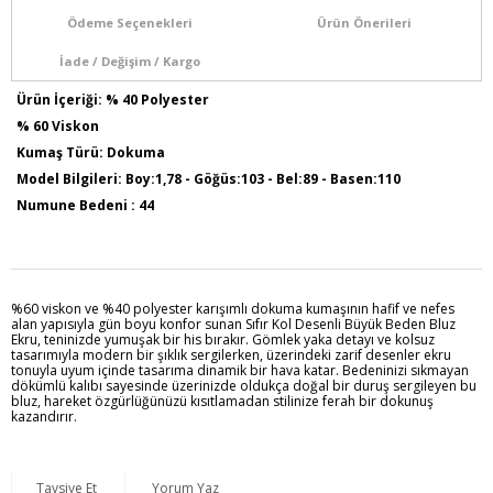
Ödeme Seçenekleri
Ürün Önerileri
İade / Değişim / Kargo
Ürün İçeriği: % 40 Polyester
% 60 Viskon
Kumaş Türü: Dokuma
Model Bilgileri: Boy:1,78 - Göğüs:103 - Bel:89 - Basen:110
Numune Bedeni : 44
Ürün Boyu : 75 Cm
Sezon İlkbahar / Yaz
%60 viskon ve %40 polyester karışımlı dokuma kumaşının hafif ve nefes
alan yapısıyla gün boyu konfor sunan Sıfır Kol Desenli Büyük Beden Bluz
Ekru, teninizde yumuşak bir his bırakır. Gömlek yaka detayı ve kolsuz
tasarımıyla modern bir şıklık sergilerken, üzerindeki zarif desenler ekru
tonuyla uyum içinde tasarıma dinamik bir hava katar. Bedeninizi sıkmayan
dökümlü kalıbı sayesinde üzerinizde oldukça doğal bir duruş sergileyen bu
bluz, hareket özgürlüğünüzü kısıtlamadan stilinize ferah bir dokunuş
kazandırır.
Tavsiye Et
Yorum Yaz