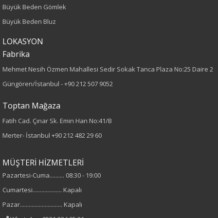
Büyük Beden Gömlek
Dokuma
Büyük Beden Bluz
Desen
LOKASYON
Fabrika
Desenli
Mehmet Nesih Özmen Mahallesi Sedir Sokak Tanca Plaza No:25 Daire 2
Kumaş
Güngören/İstanbul -
+90 212 507 9052
%40 Polyester
Toptan Mağaza
%60 Viskon
Fatih Cad. Çınar Sk. Emin Han No:41/B
Merter- İstanbul
+90 212 482 29 60
Yaka Tipi
Gömlek Yaka
MÜŞTERİ HİZMETLERİ
Pazartesi-Cuma.......... 08:30 - 19:00
Cinsiyet
Cumartesi.................... Kapalı
Kadın
Pazar............................. Kapalı