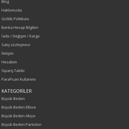
Blog
Ekru
Hakkımızda
Sezon
Gizlilik Politikası
Banka Hesap Bilgileri
İlkbahar-Yaz
İade / Değişim / Kargo
Yaş Grubu
Satış sözleşmesi
İletişim
Yetişkin
Hesabım
Kalıp
Sipariş Takibi
ParaPuan Kullanımı
Büyük Beden
KATEGORİLER
Boy
Büyük Beden
Büyük Beden Elbise
75
Büyük Beden Abiye
Kumaş Tipi
Büyük Beden Pantolon