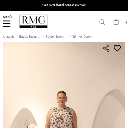
1500 TL VE ÜZERİ KARGO BEDAVA!
Menü
Anasayfa
Büyük Beden Üst Giyim
Büyük Beden Bluz
Sıfır Kol Desenli Büyük Beden Bluz Ekru