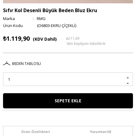
Sıfır Kol Desenli Büyük Beden Bluz Ekru
Marka
:
RMG
(O6803-EKRU ÇİÇEKLİ)
₺1.119,90
₺211,89
(KDV Dahil)
'den başlayan taksitlerle
BEDEN TABLOSU
Ürün Özellikleri
Yorumlar
(0)