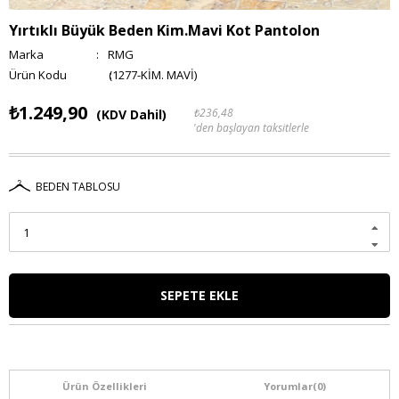
Yırtıklı Büyük Beden Kim.Mavi Kot Pantolon
Marka
:
RMG
(1277-KİM. MAVİ)
₺1.249,90
₺236,48
(KDV Dahil)
'den başlayan taksitlerle
BEDEN TABLOSU
Ürün Özellikleri
Yorumlar
(0)