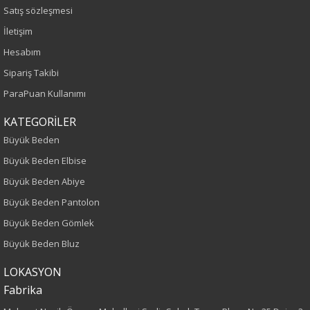
Satış sözleşmesi
İlkbahar-Yaz
İletişim
Hesabım
Yaş Grubu
Sipariş Takibi
Yetişkin
ParaPuan Kullanımı
Kalıp
KATEGORİLER
Büyük Beden
Büyük Beden
Büyük Beden Elbise
Büyük Beden Abiye
Desen
Büyük Beden Pantolon
Yırtıklı
Büyük Beden Gömlek
Büyük Beden Bluz
Kumaş
LOKASYON
%98 Pamuk
Fabrika
%2 Elastan