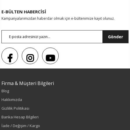
E-BÜLTEN HABERCİSİ
Kampanyalarımızdan haberdar olmak için e-bültenimize kayıt olunuz.
Gönder
Firma & Müşteri Bilgileri
Sezon : YAZLIK
Blog
Renk
Hakkımızda
Gizlilik Politikası
Mavi
Banka Hesap Bilgileri
İade / Değişim / Kargo
Sezon