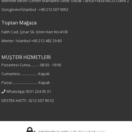
Mehmet Nesih Özmen Mahallesi Sedir Sokak Tanca Plaza No:25 Daire 2
Cinsiyet
Güngören/İstanbul -
+90 212 507 9052
Kadın
Toptan Mağaza
Fatih Cad. Çınar Sk. Emin Han No:41/B
Merter- İstanbul
+90 212 482 29 60
MÜŞTERİ HİZMETLERİ
Pazartesi-Cuma.......... 08:30 - 19:00
Cumartesi.................... Kapalı
Pazar............................. Kapalı
WhatsApp 0531 224 05 31
DESTEK HATTI : 0212 507 90 52