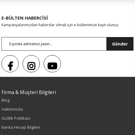
E-BÜLTEN HABERCİSİ
Kampanyalarımızdan haberdar olmak için e-bültenimize kayıt olunuz.
Gönder
Firma & Müşteri Bilgileri
Sezon : YAZLIK
Blog
Renk
Hakkımızda
Gizlilik Politikası
Lacivert
Banka Hesap Bilgileri