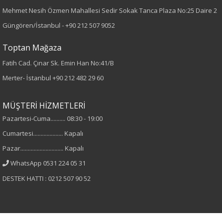
Paça Tipi
Mehmet Nesih Özmen Mahallesi Sedir Sokak Tanca Plaza No:25 Daire 2
Güngören/İstanbul -
+90 212 507 9052
Bilek Paça
Toptan Mağaza
Kumaş Tipi
Fatih Cad. Çınar Sk. Emin Han No:41/B
Denim
Merter- İstanbul
+90 212 482 29 60
Desen
MÜŞTERİ HİZMETLERİ
Pazartesi-Cuma.......... 08:30 - 19:00
Taşlı
Cumartesi.................... Kapalı
Kumaş
Pazar............................. Kapalı
WhatsApp 0531 224 05 31
%98 Pamuk
DESTEK HATTI : 0212 507 90 52
%2 Elastan
Cinsiyet