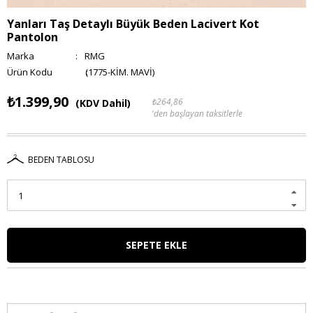
Yanları Taş Detaylı Büyük Beden Lacivert Kot
Pantolon
Marka
:
RMG
(1775-KİM. MAVİ)
₺1.399,90
₺264,86
(KDV Dahil)
'den başlayan taksitlerle
BEDEN TABLOSU