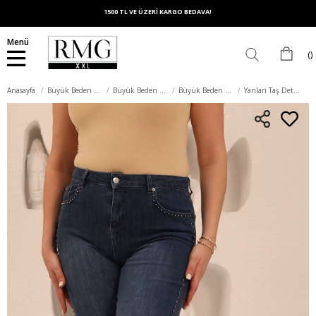
1500 TL VE ÜZERİ KARGO BEDAVA!
Menü
Anasayfa
Büyük Beden Alt Giyim
Büyük Beden Pantolon
Büyük Beden Kot Pantolon
Yanları Taş Detaylı Büyük Beden Lacivert Kot Pantolon