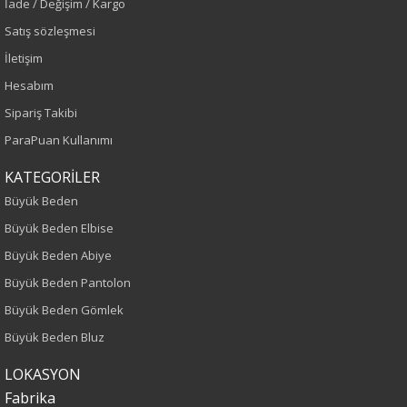
İade / Değişim / Kargo
Sezon
Satış sözleşmesi
İlkbahar-Yaz
İletişim
Hesabım
Yaş Grubu
Sipariş Takibi
Yetişkin
ParaPuan Kullanımı
Bel
KATEGORİLER
Büyük Beden
Normal Bel
Büyük Beden Elbise
Büyük Beden Abiye
Kalıp
Büyük Beden Pantolon
Büyük Beden
Büyük Beden Gömlek
Büyük Beden Bluz
Boy
LOKASYON
100
Fabrika