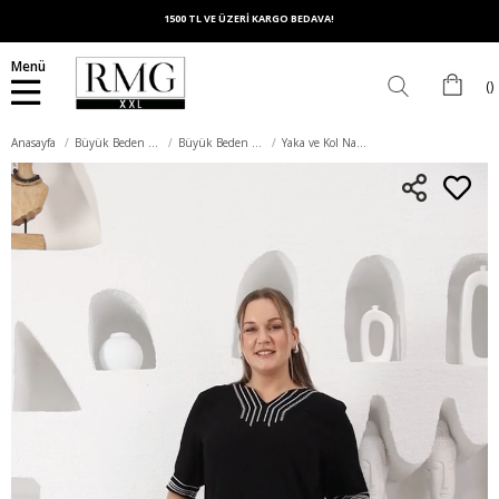
1500 TL VE ÜZERİ KARGO BEDAVA!
Menü
Anasayfa
Büyük Beden Elbise
Büyük Beden Günlük Elbise
Yaka ve Kol Nakış Detaylı Büyük Beden Siyah Günlük Elbise