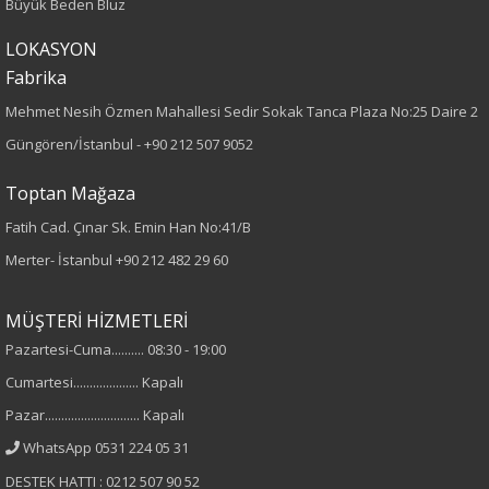
Büyük Beden Bluz
Desen
LOKASYON
Fabrika
Nakışlı
Mehmet Nesih Özmen Mahallesi Sedir Sokak Tanca Plaza No:25 Daire 2
Güngören/İstanbul -
+90 212 507 9052
Kumaş
Toptan Mağaza
%100 Viskon
Fatih Cad. Çınar Sk. Emin Han No:41/B
Cinsiyet
Merter- İstanbul
+90 212 482 29 60
Kadın
MÜŞTERİ HİZMETLERİ
Kol Tipi
Pazartesi-Cuma.......... 08:30 - 19:00
Cumartesi.................... Kapalı
Kısa Kol
Pazar............................. Kapalı
WhatsApp 0531 224 05 31
DESTEK HATTI : 0212 507 90 52