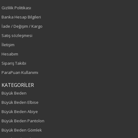
Gizlilik Politikası
Sezon
Banka Hesap Bilgileri
İlkbahar-Yaz
İade / Değişim / Kargo
Satış sözleşmesi
Yaş Grubu
İletişim
Yetişkin
Hesabım
Sipariş Takibi
Kalıp
ParaPuan Kullanımı
Büyük Beden
KATEGORİLER
Büyük Beden
Boy
Büyük Beden Elbise
120
Büyük Beden Abiye
Büyük Beden Pantolon
Kumaş Tipi
Büyük Beden Gömlek
Dokuma