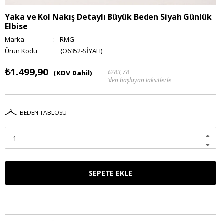
Yaka ve Kol Nakış Detaylı Büyük Beden Siyah Günlük
Elbise
Marka
:
RMG
(O6352-SİYAH)
₺1.499,90
₺283,78
(KDV Dahil)
'den başlayan taksitlerle
BEDEN TABLOSU