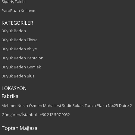
Yaş Grubu
Sipariş Takibi
ParaPuan Kullanımı
Yetişkin
KATEGORİLER
Kalıp
Büyük Beden
Büyük Beden Elbise
Büyük Beden
Büyük Beden Abiye
Boy
Büyük Beden Pantolon
Büyük Beden Gömlek
75
Büyük Beden Bluz
Kumaş Tipi
LOKASYON
Fabrika
Dokuma
Mehmet Nesih Özmen Mahallesi Sedir Sokak Tanca Plaza No:25 Daire 2
Desen
Güngören/İstanbul -
+90 212 507 9052
Düz
Toptan Mağaza