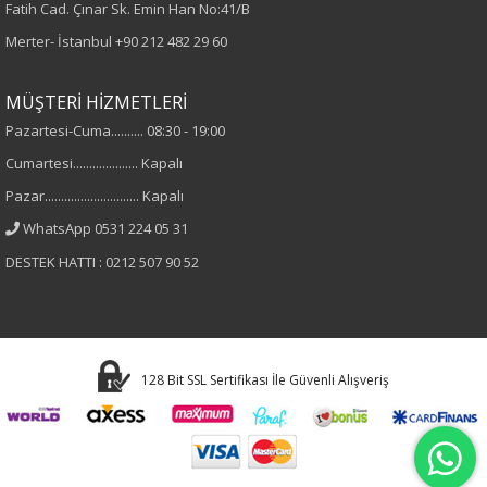
Fatih Cad. Çınar Sk. Emin Han No:41/B
Kumaş
Merter- İstanbul
+90 212 482 29 60
%95 Viskon
%5 Elastan
MÜŞTERİ HİZMETLERİ
Pazartesi-Cuma.......... 08:30 - 19:00
Cinsiyet
Cumartesi.................... Kapalı
Kadın
Pazar............................. Kapalı
WhatsApp 0531 224 05 31
Kol Tipi
DESTEK HATTI : 0212 507 90 52
Kısa Kol
128 Bit SSL Sertifikası İle Güvenli Alışveriş