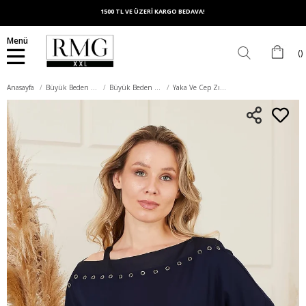
1500 TL VE ÜZERİ KARGO BEDAVA!
Menü
Anasayfa
Büyük Beden Üst Giyim
Büyük Beden Tişört
Yaka Ve Cep Zımba Detaylı Büyük Beden Lacivert Tişört