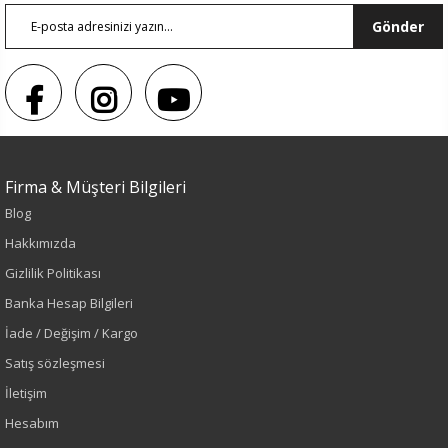
Gönder
Firma & Müşteri Bilgileri
Blog
Sezon : YAZLIK
Hakkımızda
Renk
Gizlilik Politikası
Banka Hesap Bilgileri
Lacivert
İade / Değişim / Kargo
Sezon
Satış sözleşmesi
İletişim
İlkbahar-Yaz
Hesabım