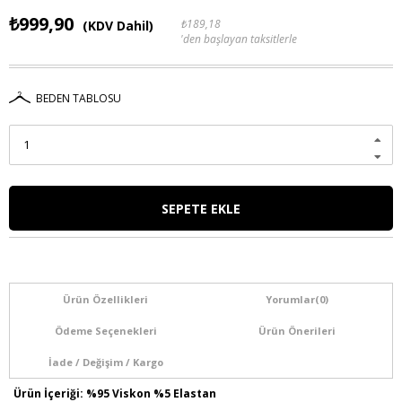
₺999,90
₺189,18
(KDV Dahil)
'den başlayan taksitlerle
BEDEN TABLOSU
Ürün Özellikleri
Yorumlar
(0)
Ödeme Seçenekleri
Ürün Önerileri
İade / Değişim / Kargo
Ürün İçeriği: %95 Viskon %5 Elastan