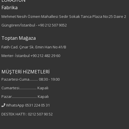
Fabrika
Dokuma
Mehmet Nesih Özmen Mahallesi Sedir Sokak Tanca Plaza No:25 Daire 2
Desen
Güngören/İstanbul -
+90 212 507 9052
Düz
Toptan Mağaza
Fatih Cad. Çınar Sk. Emin Han No:41/B
Kumaş
Merter- İstanbul
+90 212 482 29 60
%100 Polyester
MÜŞTERİ HİZMETLERİ
Yaka Tipi
Pazartesi-Cuma.......... 08:30 - 19:00
Cumartesi.................... Kapalı
Hakim Yaka
Pazar............................. Kapalı
Cinsiyet
WhatsApp 0531 224 05 31
DESTEK HATTI : 0212 507 90 52
Kadın
Kol Tipi