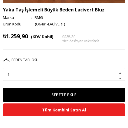
Yaka Taş İşlemeli Büyük Beden Lacivert Bluz
Marka
:
RMG
(O6481-LACİVERT)
₺1.259,90
₺238,37
(KDV Dahil)
'den başlayan taksitlerle
BEDEN TABLOSU
Tüm Kombini Satın Al