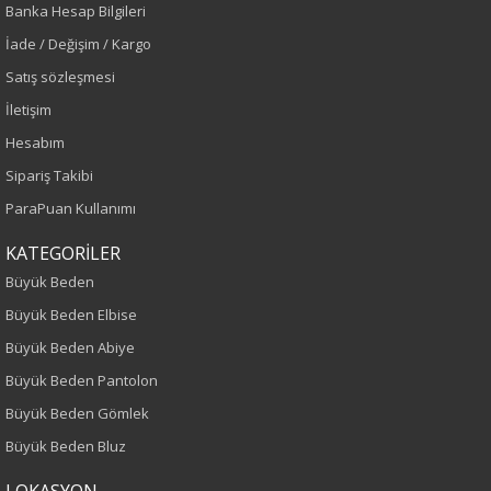
Banka Hesap Bilgileri
Lacivert
İade / Değişim / Kargo
Sezon
Satış sözleşmesi
İletişim
İlkbahar-Yaz
Hesabım
Yaş Grubu
Sipariş Takibi
ParaPuan Kullanımı
Yetişkin
KATEGORİLER
Kalıp
Büyük Beden
Büyük Beden Elbise
Büyük Beden
Büyük Beden Abiye
Boy
Büyük Beden Pantolon
Büyük Beden Gömlek
75
Büyük Beden Bluz
Kumaş Tipi
LOKASYON