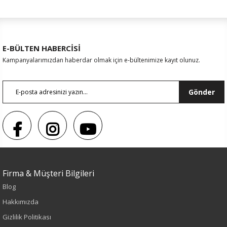
E-BÜLTEN HABERCİSİ
Kampanyalarımızdan haberdar olmak için e-bültenimize kayıt olunuz.
Gönder
Firma & Müşteri Bilgileri
Blog
Sezon : YAZLIK
Hakkımızda
Renk
Gizlilik Politikası