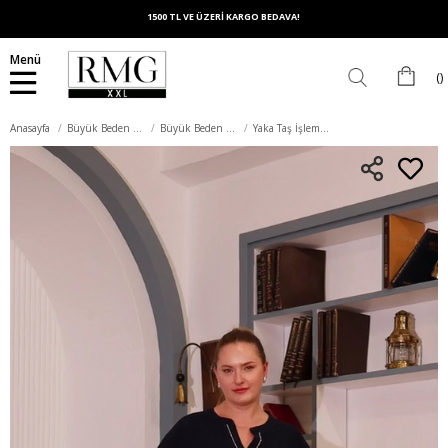
1500 TL VE ÜZERİ KARGO BEDAVA!
Menü
Anasayfa
Büyük Beden Üst Giyim
Büyük Beden Bluz
Yaka Taş İşlemeli Büyük Beden Lacivert Bluz