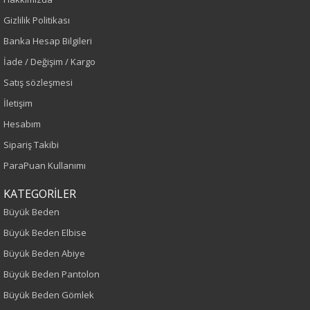
Renk
Gizlilik Politikası
Banka Hesap Bilgileri
Siyah
İade / Değişim / Kargo
Sezon
Satış sözleşmesi
İletişim
İlkbahar-Yaz
Hesabım
Yaş Grubu
Sipariş Takibi
ParaPuan Kullanımı
Yetişkin
KATEGORİLER
Kalıp
Büyük Beden
Büyük Beden Elbise
Büyük Beden
Büyük Beden Abiye
Boy
Büyük Beden Pantolon
Büyük Beden Gömlek
75