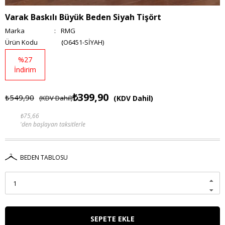
Varak Baskılı Büyük Beden Siyah Tişört
Marka
:
RMG
(O6451-SİYAH)
%
27
İndirim
₺399,90
₺549,90
(KDV Dahil)
(KDV Dahil)
₺75,66
'den başlayan taksitlerle
BEDEN TABLOSU