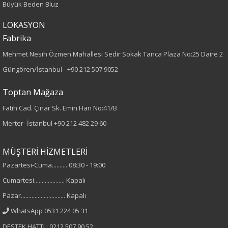
Büyük Beden Bluz
Kumaş Tipi
LOKASYON
Fabrika
Örme
Mehmet Nesih Özmen Mahallesi Sedir Sokak Tanca Plaza No:25 Daire 2
Desen
Güngören/İstanbul -
+90 212 507 9052
Baskılı
Toptan Mağaza
Fatih Cad. Çınar Sk. Emin Han No:41/B
Kumaş
Merter- İstanbul
+90 212 482 29 60
%95 Pamuk
%5 Elastan
MÜŞTERİ HİZMETLERİ
Pazartesi-Cuma.......... 08:30 - 19:00
Cinsiyet
Cumartesi.................... Kapalı
Kadın
Pazar............................. Kapalı
WhatsApp 0531 224 05 31
Kol Tipi
DESTEK HATTI : 0212 507 90 52