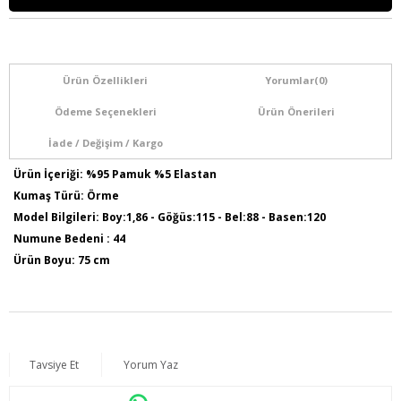
Ürün Özellikleri
Yorumlar
(0)
Ödeme Seçenekleri
Ürün Önerileri
İade / Değişim / Kargo
Ürün İçeriği: %95 Pamuk %5 Elastan
Kumaş Türü: Örme
Model Bilgileri: Boy:1,86 - Göğüs:115 - Bel:88 - Basen:120
Numune Bedeni : 44
Ürün Boyu: 75 cm
Tavsiye Et
Yorum Yaz