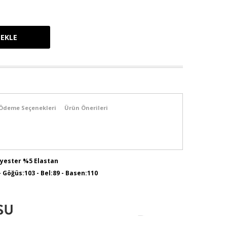
Ödeme Seçenekleri
Ürün Önerileri
lyester %5 Elastan
 - Göğüs:103 - Bel:89 - Basen:110