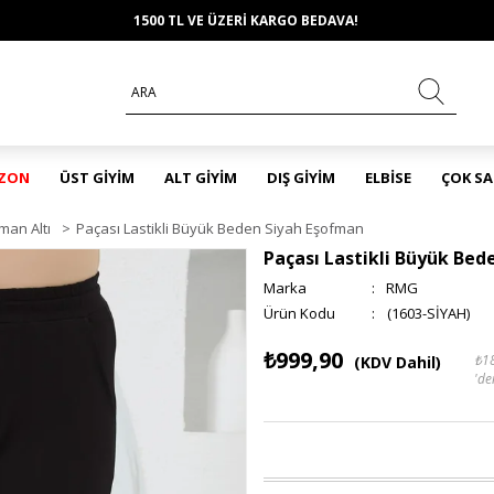
1500 TL VE ÜZERİ KARGO BEDAVA!
EZON
ÜST GİYİM
ALT GİYİM
DIŞ GİYİM
ELBİSE
ÇOK S
an Altı
>
Paçası Lastikli Büyük Beden Siyah Eşofman
Paçası Lastikli Büyük Be
Marka
:
RMG
(1603-SİYAH)
₺999,90
₺1
(KDV Dahil)
'de