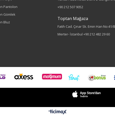
n Pantolon
+90 212 507 9052
en Gömlek
Toptan Mağaza
n Bluz
Fatih Cad. Çınar Sk. Emin Han No:41/
Merter- İstanbul
+90 212 482 29 60
Sezon : KIŞLIK
Renk
Siyah
Sezon