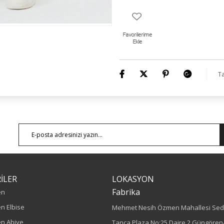
Ta
İLER
LOKASYON
Fabrika
en
n Elbise
Mehmet Nesih Özmen Mahallesi Sed
n Abiye
Tanca Plaza No:25 Daire 2 Güngören/