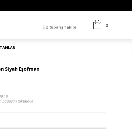
Sipariş Takibi
ATANLAR
den Siyah Eşofman
89,18
n başlayan taksitlerle