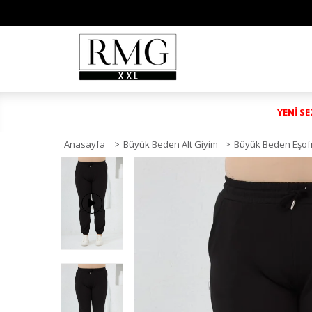
YENİ S
Anasayfa
>
Büyük Beden Alt Giyim
>
Büyük Beden Eşofm