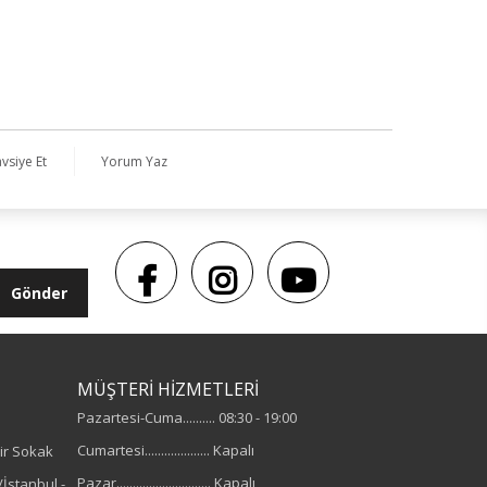
vsiye Et
Yorum Yaz
Gönder
MÜŞTERİ HİZMETLERİ
Pazartesi-Cuma.......... 08:30 - 19:00
Cumartesi.................... Kapalı
ir Sokak
Pazar............................. Kapalı
İstanbul -