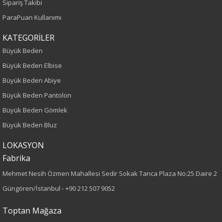
Sipariş Takibi
Yetişkin
ParaPuan Kullanımı
Bel
KATEGORİLER
Büyük Beden
Normal Bel
Büyük Beden Elbise
Büyük Beden Abiye
Kalıp
Büyük Beden Pantolon
Büyük Beden
Büyük Beden Gömlek
Büyük Beden Bluz
Boy
LOKASYON
100
Fabrika
Paça Tipi
Mehmet Nesih Özmen Mahallesi Sedir Sokak Tanca Plaza No:25 Daire 2
Güngören/İstanbul -
+90 212 507 9052
Lastikli Paça
Toptan Mağaza
Kumaş Tipi