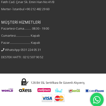
Fatih Cad. Çınar Sk. Emin Han No:41/B
Dokuma
Merter- İstanbul
+90 212 482 29 60
Desen
MÜŞTERİ HİZMETLERİ
Pazartesi-Cuma.......... 08:30 - 19:00
Düz
Cumartesi.................... Kapalı
Kumaş
Pazar............................. Kapalı
WhatsApp 0531 224 05 31
%56 Polyester
DESTEK HATTI : 0212 507 90 52
%10 Elastan
%34 Nylon
Cinsiyet
128 Bit SSL Sertifikası İle Güvenli Alışveriş
Kadın