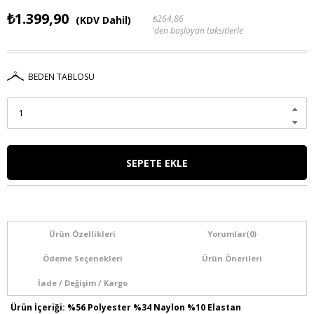
₺1.399,90
₺264,86
(KDV Dahil)
'den başlayan taksitlerle
BEDEN TABLOSU
Ürün Özellikleri
Yorumlar
(0)
Ödeme Seçenekleri
Ürün Önerileri
İade / Değişim / Kargo
Ürün İçeriği: %56 Polyester %34 Naylon %10 Elastan