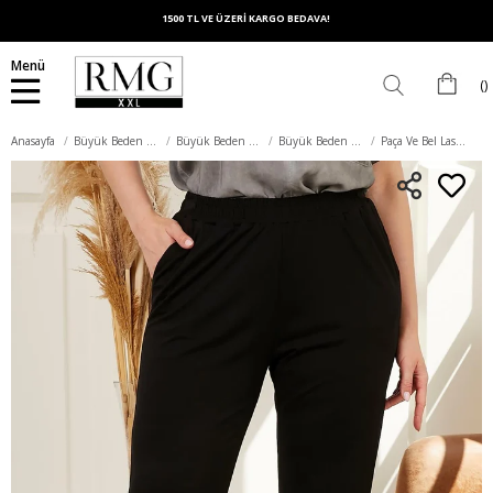
1500 TL VE ÜZERİ KARGO BEDAVA!
Menü
Anasayfa
Büyük Beden Alt Giyim
Büyük Beden Pantolon
Büyük Beden Kumaş Pantolon
Paça Ve Bel Lastikli Modal Büyük Beden Siyah Pantolon