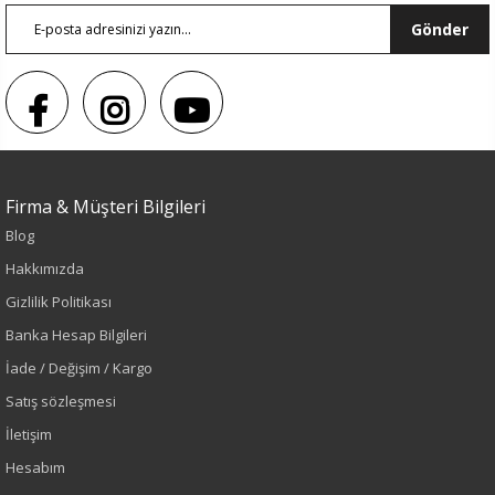
Gönder
Firma & Müşteri Bilgileri
Sezon : YAZLIK
Blog
Renk
Hakkımızda
Gizlilik Politikası
Siyah
Banka Hesap Bilgileri
İade / Değişim / Kargo
Sezon
Satış sözleşmesi
İlkbahar-Yaz
İletişim
Hesabım
Yaş Grubu