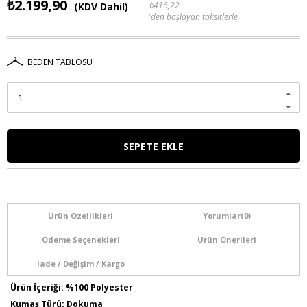
₺2.199,90
₺416,22
(KDV Dahil)
'den başlayan taksitlerle
BEDEN TABLOSU
Ürün Özellikleri
Yorumlar
(0)
Ödeme Seçenekleri
Ürün Önerileri
İade / Değişim / Kargo
Ürün İçeriği: %100 Polyester
Kumaş Türü: Dokuma