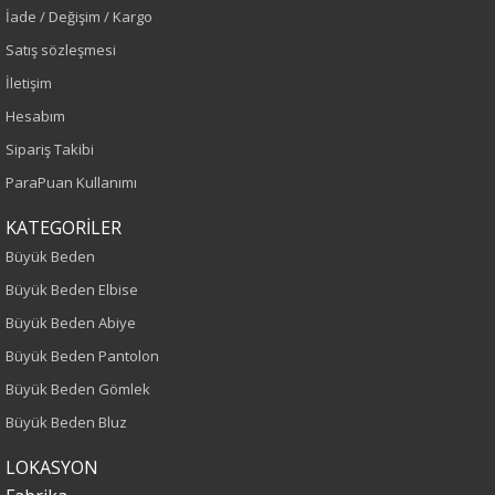
İade / Değişim / Kargo
Yetişkin
Satış sözleşmesi
İletişim
Kalıp
Hesabım
Büyük Beden
Sipariş Takibi
ParaPuan Kullanımı
Boy
KATEGORİLER
120
Büyük Beden
Kumaş Tipi
Büyük Beden Elbise
Büyük Beden Abiye
Dokuma
Büyük Beden Pantolon
Desen
Büyük Beden Gömlek
Büyük Beden Bluz
Düz
LOKASYON
Kumaş