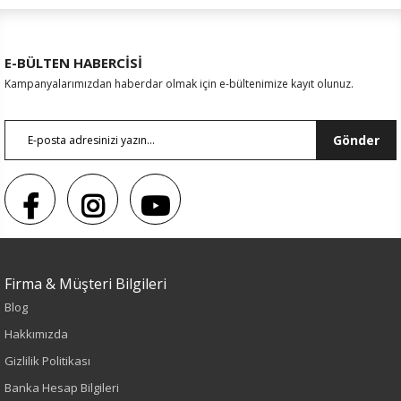
E-BÜLTEN HABERCİSİ
Kampanyalarımızdan haberdar olmak için e-bültenimize kayıt olunuz.
Gönder
Sezon : YAZLIK
Renk
Füme
Firma & Müşteri Bilgileri
Sezon
Blog
Hakkımızda
İlkbahar-Yaz
Gizlilik Politikası
Yaş Grubu
Banka Hesap Bilgileri