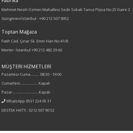
Fabrika
Mehmet Nesih Özmen Mahallesi Sedir Sokak Tanca Plaza No:25 Daire 2
%100 Polyester
Güngören/İstanbul -
+90 212 507 9052
Cinsiyet
Toptan Mağaza
Kadın
Fatih Cad. Çınar Sk. Emin Han No:41/B
Merter- İstanbul
+90 212 482 29 60
Kol Tipi
MÜŞTERİ HİZMETLERİ
Kısa Kol
Pazartesi-Cuma.......... 08:30 - 19:00
Cumartesi.................... Kapalı
Pazar............................. Kapalı
WhatsApp 0531 224 05 31
DESTEK HATTI : 0212 507 90 52