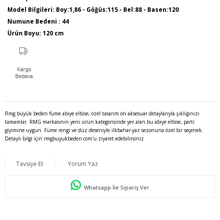
Model Bilgileri: Boy:1,86 - Göğüs:115 - Bel:88 - Basen:120
Numune Bedeni : 44
Ürün Boyu: 120 cm
Rmg büyük beden füme abiye elbise, özel tasarım ön aksesuar detaylarıyla şıklığınızı
tamamlar. RMG markasının yeni ürün kategorisinde yer alan bu abiye elbise, parti
giyimine uygun. Füme rengi ve düz deseniyle ilkbahar-yaz sezonuna özel bir seçenek.
Detaylı bilgi için rmgbuyukbeden.com'u ziyaret edebilirsiniz
Tavsiye Et
Yorum Yaz
Whatsapp İle Sipariş Ver