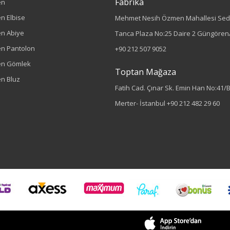
Fabrika
en
n Elbise
Mehmet Nesih Özmen Mahallesi Sed
n Abiye
Tanca Plaza No:25 Daire 2 Güngören/
n Pantolon
+90 212 507 9052
en Gömlek
Toptan Mağaza
n Bluz
Fatih Cad. Çınar Sk. Emin Han No:41/
Merter- İstanbul
+90 212 482 29 60
Sezon : YAZLIK
Renk