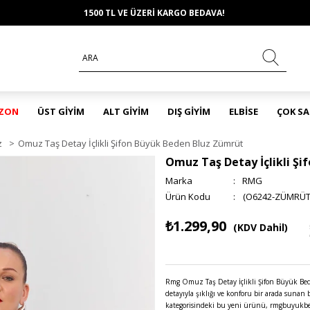
1500 TL VE ÜZERİ KARGO BEDAVA!
EZON
ÜST GİYİM
ALT GİYİM
DIŞ GİYİM
ELBİSE
ÇOK S
z
>
Omuz Taş Detay İçlikli Şifon Büyük Beden Bluz Zümrüt
Omuz Taş Detay İçlikli Ş
Marka
:
RMG
(O6242-ZÜMRÜT
₺1.299,90
(KDV Dahil)
Rmg Omuz Taş Detay İçlikli Şifon Büyük Bed
detayıyla şıklığı ve konforu bir arada sunan
kategorisindeki bu yeni ürünü, rmgbuyukbed