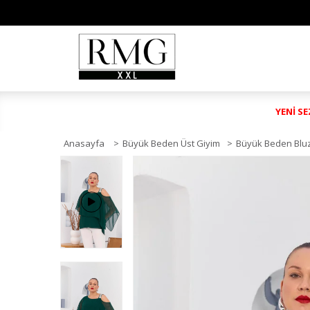
YENİ S
Anasayfa
>
Büyük Beden Üst Giyim
>
Büyük Beden Blu