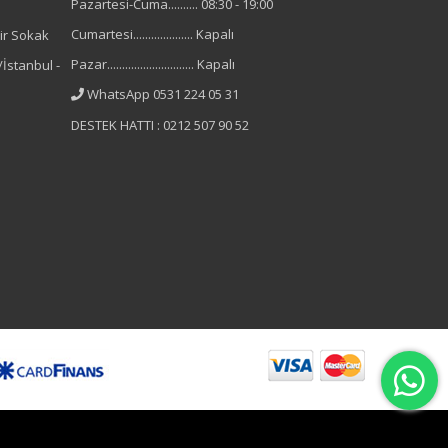
Pazartesi-Cuma.......... 08:30 - 19:00
Cumartesi.................... Kapalı
ir Sokak
Pazar............................. Kapalı
İstanbul -
WhatsApp 0531 224 05 31
DESTEK HATTI : 0212 507 90 52
B