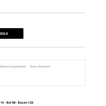
Ödeme Seçenekleri
Ürün Önerileri
115 - Bel:88 - Basen:120