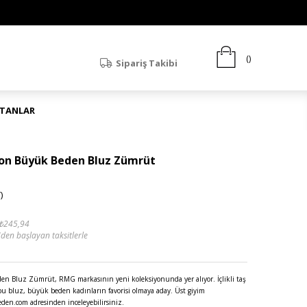
Sipariş Takibi
ATANLAR
ifon Büyük Beden Bluz Zümrüt
)
₺245,94
'den başlayan taksitlerle
en Bluz Zümrüt, RMG markasının yeni koleksiyonunda yer alıyor. İçlikli taş
 bu bluz, büyük beden kadınların favorisi olmaya aday. Üst giyim
en.com adresinden inceleyebilirsiniz.