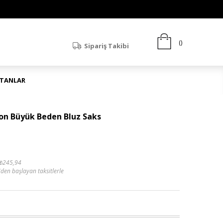
Sipariş Takibi
ATANLAR
fon Büyük Beden Bluz Saks
₺245,94
'den başlayan taksitlerle