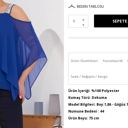
BEDEN TABLOSU
Ürün Özellikleri
Yorumlar
(0)
İade / Değişim / Kargo
Ürün İçeriği: %100 Polyester
Kumaş Türü: Dokuma
Model Bilgileri: Boy:1,86 - Göğüs:
Numune Bedeni : 44
Ürün Boyu: 75 cm