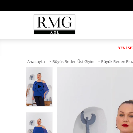
YENİ S
Anasayfa
>
Büyük Beden Üst Giyim
>
Büyük Beden Blu