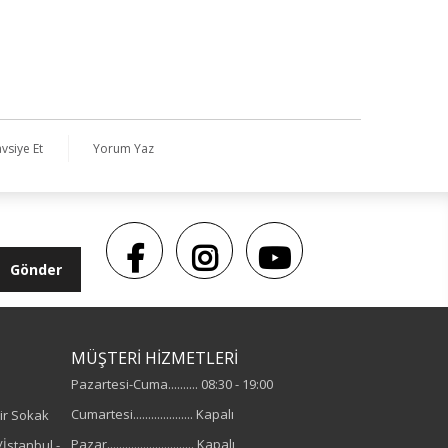
vsiye Et
Yorum Yaz
Gönder
MÜŞTERİ HİZMETLERİ
Pazartesi-Cuma.......... 08:30 - 19:00
Cumartesi.................... Kapalı
ir Sokak
Pazar............................. Kapalı
İstanbul -