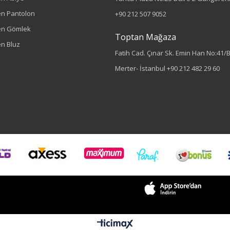
n Pantolon
+90 212 507 9052
en Gömlek
Toptan Mağaza
n Bluz
Fatih Cad. Çınar Sk. Emin Han No:41/
Merter- İstanbul
+90 212 482 29 60
Sezon : YAZLIK
Renk
Saks
Sezon