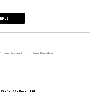
Ödeme Seçenekleri
Ürün Önerileri
115 - Bel:88 - Basen:120