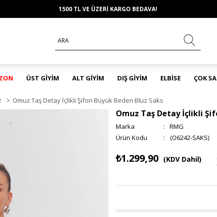
1500 TL VE ÜZERİ KARGO BEDAVA!
EZON
ÜST GİYİM
ALT GİYİM
DIŞ GİYİM
ELBİSE
ÇOK S
z
>
Omuz Taş Detay İçlikli Şifon Büyük Beden Bluz Saks
Omuz Taş Detay İçlikli Şi
Marka
:
RMG
(O6242-SAKS)
₺1.299,90
(KDV Dahil)