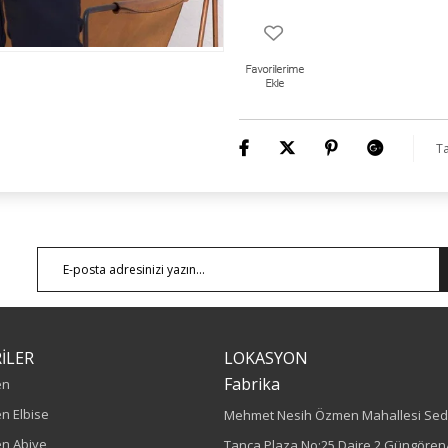
Ta
İLER
LOKASYON
Fabrika
en
n Elbise
Mehmet Nesih Özmen Mahallesi Sed
n Abiye
Tanca Plaza No:25 Daire 2 Güngören/