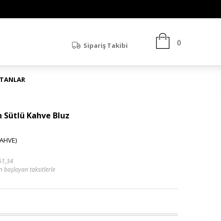
Sipariş Takibi
ATANLAR
 Sütlü Kahve Bluz
AHVE)
51,34
n başlayan taksitlerle