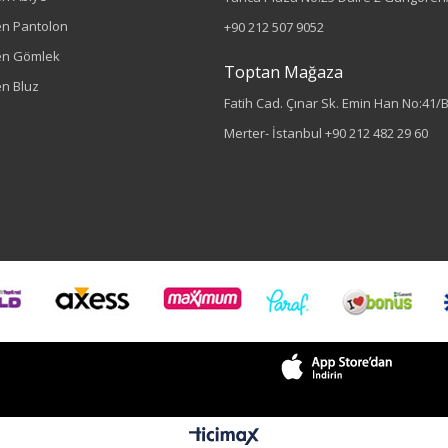
n Pantolon
+90 212 507 9052
en Gömlek
Toptan Mağaza
n Bluz
Fatih Cad. Çınar Sk. Emin Han No:41/
Merter- İstanbul
+90 212 482 29 60
Sezon : YAZLIK
Sezon
İlkbahar-Yaz