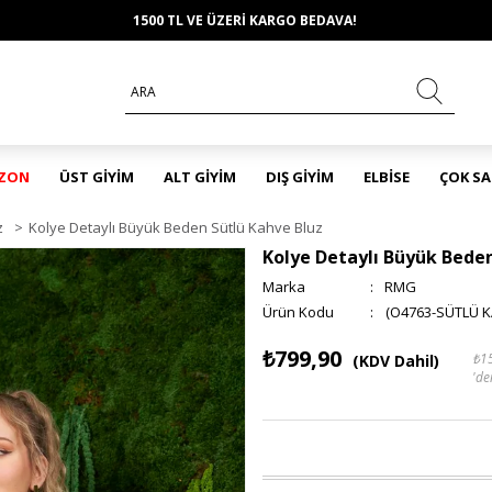
1500 TL VE ÜZERİ KARGO BEDAVA!
EZON
ÜST GİYİM
ALT GİYİM
DIŞ GİYİM
ELBİSE
ÇOK S
z
>
Kolye Detaylı Büyük Beden Sütlü Kahve Bluz
Kolye Detaylı Büyük Beden
Marka
:
RMG
(O4763-SÜTLÜ K
₺799,90
₺1
(KDV Dahil)
'de