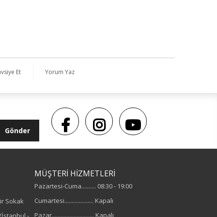
vsiye Et
Yorum Yaz
Gönder
MÜŞTERİ HİZMETLERİ
Pazartesi-Cuma.......... 08:30 - 19:00
Cumartesi.................... Kapalı
ir Sokak
Pazar............................. Kapalı
İstanbul -