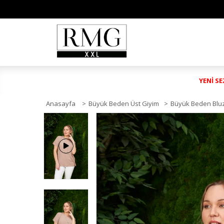
YENİ S
Anasayfa
>
Büyük Beden Üst Giyim
>
Büyük Beden Blu