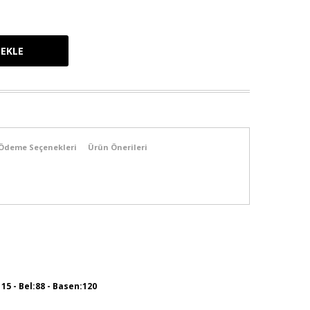
Ödeme Seçenekleri
Ürün Önerileri
115 - Bel:88 - Basen:120