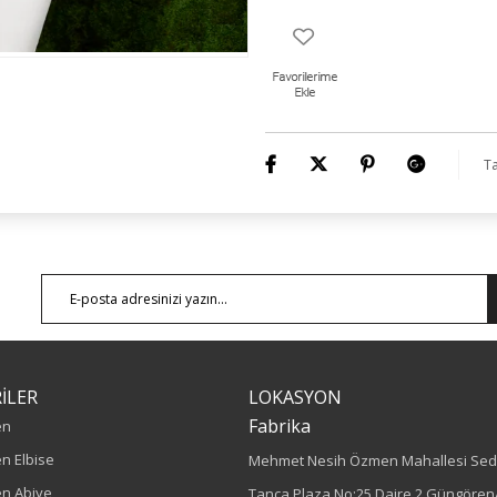
Ta
İLER
LOKASYON
Fabrika
en
n Elbise
Mehmet Nesih Özmen Mahallesi Sed
n Abiye
Tanca Plaza No:25 Daire 2 Güngören/