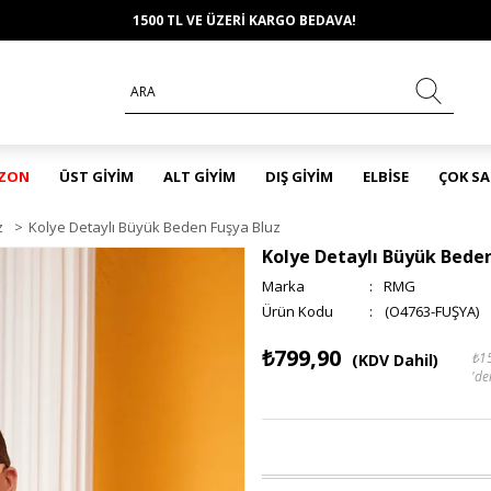
1500 TL VE ÜZERİ KARGO BEDAVA!
EZON
ÜST GİYİM
ALT GİYİM
DIŞ GİYİM
ELBİSE
ÇOK S
z
>
Kolye Detaylı Büyük Beden Fuşya Bluz
Kolye Detaylı Büyük Beden
Marka
:
RMG
(O4763-FUŞYA)
₺799,90
₺1
(KDV Dahil)
'de