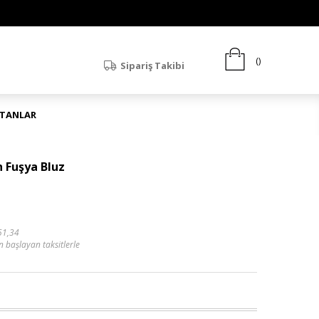
Sipariş Takibi
ATANLAR
 Fuşya Bluz
51,34
n başlayan taksitlerle