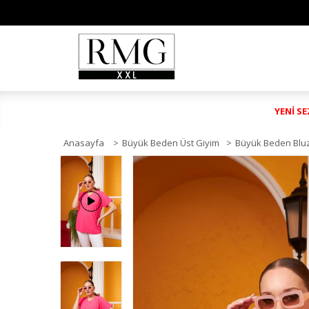
YENİ S
Anasayfa
>
Büyük Beden Üst Giyim
>
Büyük Beden Blu