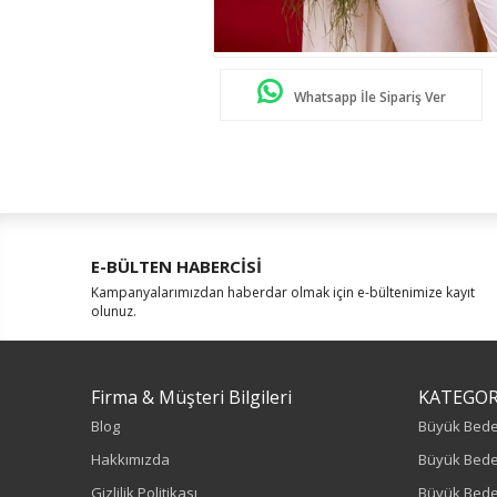
Whatsapp İle Sipariş Ver
E-BÜLTEN HABERCİSİ
Kampanyalarımızdan haberdar olmak için e-bültenimize kayıt
olunuz.
Firma & Müşteri Bilgileri
KATEGOR
Blog
Büyük Bed
Hakkımızda
Büyük Bede
Gizlilik Politikası
Büyük Bede