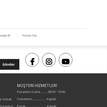
vsiye Et
Yorum Yaz
Gönder
MÜŞTERİ HİZMETLERİ
Pazartesi-Cuma.......... 08:30 - 19:00
Cumartesi.................... Kapalı
ir Sokak
Pazar............................. Kapalı
İstanbul -