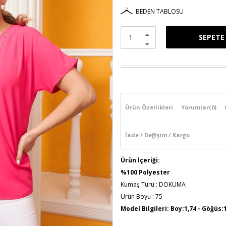
BEDEN TABLOSU
Ürün Özellikleri
Yorumlar
(0)
İade / Değişim / Kargo
Ürün İçeriği:
%100 Polyester
Kumaş Türü : DOKUMA
Ürün Boyu : 75
Model Bilgileri: Boy:1,74 - Göğüs: