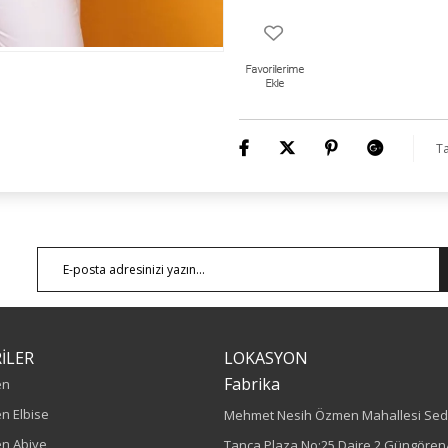
Ta
İLER
LOKASYON
Fabrika
en
n Elbise
Mehmet Nesih Özmen Mahallesi Sed
n Abiye
Tanca Plaza No:25 Daire 2 Güngören/