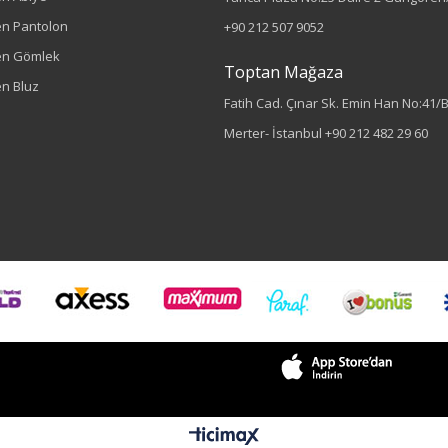
n Pantolon
+90 212 507 9052
en Gömlek
Toptan Mağaza
n Bluz
Fatih Cad. Çınar Sk. Emin Han No:41/
Merter- İstanbul
+90 212 482 29 60
Sezon : YAZLIK
Renk
Fuşya