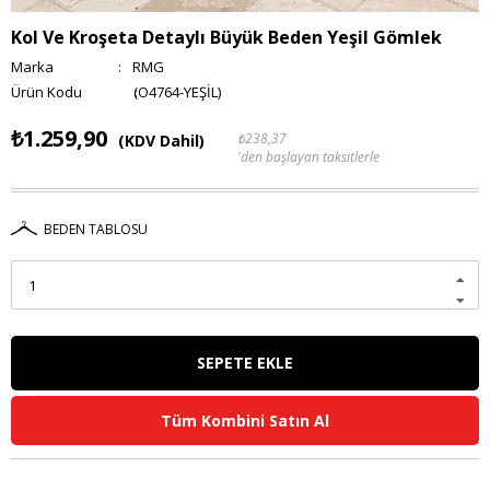
Kol Ve Kroşeta Detaylı Büyük Beden Yeşil Gömlek
Marka
:
RMG
(O4764-YEŞİL)
₺1.259,90
₺238,37
(KDV Dahil)
'den başlayan taksitlerle
BEDEN TABLOSU
Tüm Kombini Satın Al