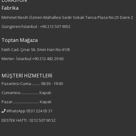
%100 Polyester
Fabrika
Cinsiyet
Mehmet Nesih Özmen Mahallesi Sedir Sokak Tanca Plaza No:25 Daire 2
Güngören/İstanbul -
+90 212 507 9052
Kadın
Toptan Mağaza
Fatih Cad. Çınar Sk. Emin Han No:41/B
Merter- İstanbul
+90 212 482 29 60
MÜŞTERİ HİZMETLERİ
Pazartesi-Cuma.......... 08:30 - 19:00
Cumartesi.................... Kapalı
Pazar............................. Kapalı
WhatsApp 0531 224 05 31
DESTEK HATTI : 0212 507 90 52