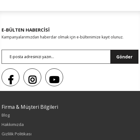
E-BÜLTEN HABERCİSİ
Kampanyalarımızdan haberdar olmak için e-bültenimize kayıt olunuz.
Gönder
Firma & Müşteri Bilgileri
Sezon : YAZLIK
Blog
Renk
Hakkımızda
Gizlilik Politikası
Yeşil