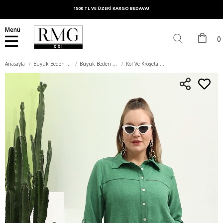
1500 TL VE ÜZERİ KARGO BEDAVA!
Menü
Anasayfa
Büyük Beden Üst Giyim
Büyük Beden Gömlek
Kol Ve Kroşeta Detaylı Büyük Beden Yeşil Gömlek