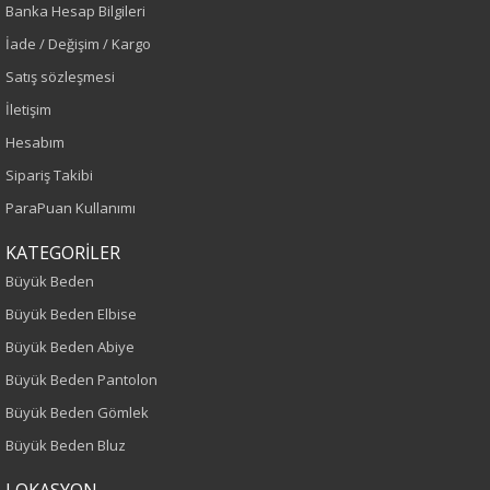
Banka Hesap Bilgileri
İade / Değişim / Kargo
Sezon
Satış sözleşmesi
İlkbahar-Yaz
İletişim
Hesabım
Yaş Grubu
Sipariş Takibi
Yetişkin
ParaPuan Kullanımı
Kalıp
KATEGORİLER
Büyük Beden
Büyük Beden
Büyük Beden Elbise
Büyük Beden Abiye
Desen
Büyük Beden Pantolon
Düz
Büyük Beden Gömlek
Büyük Beden Bluz
Kumaş
LOKASYON