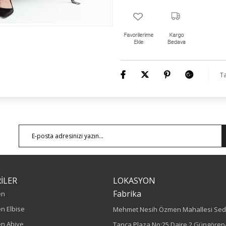
Ürün Kodu : O6034
Ta
İLER
LOKASYON
Fabrika
en
n Elbise
Mehmet Nesih Özmen Mahallesi Sed
n Abiye
Tanca Plaza No:25 Daire 2 Güngören/