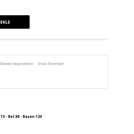
Ödeme Seçenekleri
Ürün Önerileri
115 - Bel:88 - Basen:120