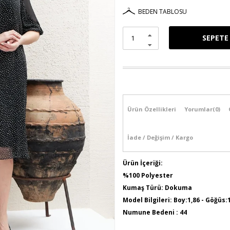
BEDEN TABLOSU
Ürün Özellikleri
Yorumlar
(0)
İade / Değişim / Kargo
Ürün İçeriği:
%100 Polyester
Kumaş Türü: Dokuma
Model Bilgileri: Boy:1,86 - Göğüs:
Numune Bedeni : 44
Ürün Boyu: 120 cm