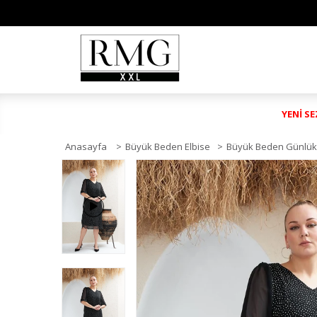
YENİ S
Anasayfa
>
Büyük Beden Elbise
>
Büyük Beden Günlük 