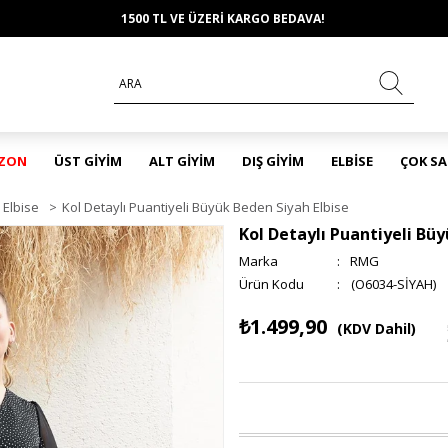
1500 TL VE ÜZERİ KARGO BEDAVA!
EZON
ÜST GİYİM
ALT GİYİM
DIŞ GİYİM
ELBİSE
ÇOK S
Elbise
>
Kol Detaylı Puantiyeli Büyük Beden Siyah Elbise
Kol Detaylı Puantiyeli Büy
Marka
:
RMG
(O6034-SİYAH)
₺1.499,90
(KDV Dahil)