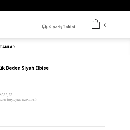
Sipariş Takibi
ATANLAR
ük Beden Siyah Elbise
₺283,78
'den başlayan taksitlerle