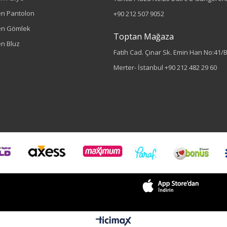
n Pantolon
+90 212 507 9052
en Gömlek
Toptan Mağaza
n Bluz
Fatih Cad. Çınar Sk. Emin Han No:41/
Merter- İstanbul
+90 212 482 29 60
Sezon : YAZLIK
Renk
Siyah