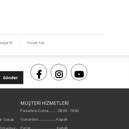
vsiye Et
Yorum Yaz
Gönder
MÜŞTERİ HİZMETLERİ
Pazartesi-Cuma.......... 08:30 - 19:00
Cumartesi.................... Kapalı
ir Sokak
Pazar............................. Kapalı
İstanbul -