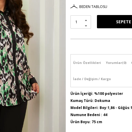
BEDEN TABLOSU
Ürün Özellikleri
Yorumlar
(0)
İade / Değişim / Kargo
Ürün İçeriği: %100 polyester
Kumaş Türü: Dokuma
Model Bilgileri: Boy:1,86 - Göğüs:
Numune Bedeni : 44
Ürün Boyu: 75 cm