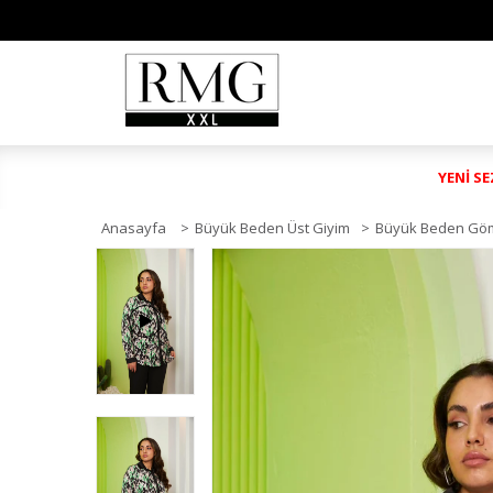
YENİ S
Anasayfa
>
Büyük Beden Üst Giyim
>
Büyük Beden Gö