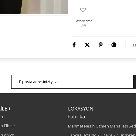
Ta
İLER
LOKASYON
Fabrika
en
n Elbise
Mehmet Nesih Özmen Mahallesi Sed
n Abiye
Tanca Plaza No:25 Daire 2 Güngören/