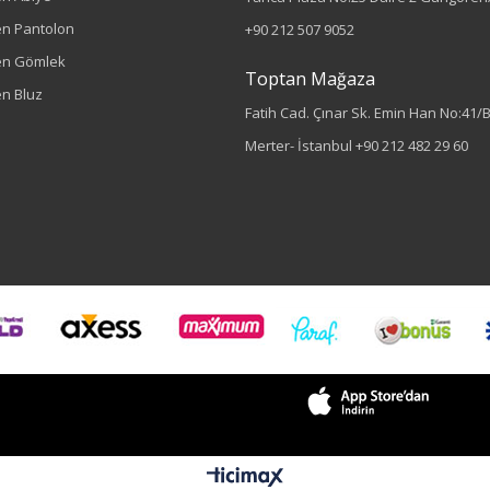
n Pantolon
+90 212 507 9052
en Gömlek
Toptan Mağaza
n Bluz
Fatih Cad. Çınar Sk. Emin Han No:41/
Merter- İstanbul
+90 212 482 29 60
Sezon : YAZLIK
Renk
Yeşil
Sezon