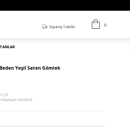
Sipariş Takibi
ATANLAR
 Beden Yeşil Saten Gömlek
87,29
n başlayan taksitlerle