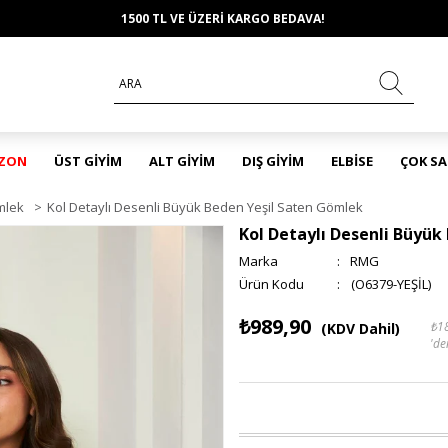
1500 TL VE ÜZERİ KARGO BEDAVA!
EZON
ÜST GİYİM
ALT GİYİM
DIŞ GİYİM
ELBİSE
ÇOK S
mlek
>
Kol Detaylı Desenli Büyük Beden Yeşil Saten Gömlek
Kol Detaylı Desenli Büyük
Marka
:
RMG
(O6379-YEŞİL)
₺989,90
₺1
(KDV Dahil)
'de