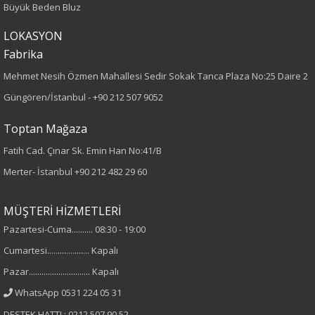
Büyük Beden Bluz
Dokuma
LOKASYON
Fabrika
Desen
Mehmet Nesih Özmen Mahallesi Sedir Sokak Tanca Plaza No:25 Daire 2
Desenli
Güngören/İstanbul -
+90 212 507 9052
Kumaş
Toptan Mağaza
Fatih Cad. Çınar Sk. Emin Han No:41/B
%100 Viskon
Merter- İstanbul
+90 212 482 29 60
Cinsiyet
MÜŞTERİ HİZMETLERİ
Kadın
Pazartesi-Cuma.......... 08:30 - 19:00
Kol Tipi
Cumartesi.................... Kapalı
Pazar............................. Kapalı
Truvakar Kol
WhatsApp 0531 224 05 31
DESTEK HATTI : 0212 507 90 52