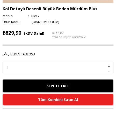
Kol Detaylı Desenli Büyük Beden Mürdüm Bluz
Marka
:
RMG
(O6423-MÜRDÜM)
₺829,90
₺157,02
(KDV Dahil)
'den başlayan taksitlerle
BEDEN TABLOSU
Tüm Kombini Satın Al