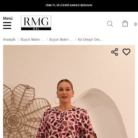
1500 TL VE ÜZERİ KARGO BEDAVA!
Menü
Anasayfa
Büyük Beden Üst Giyim
Büyük Beden Bluz
Kol Detaylı Desenli Büyük Beden Mürdüm Bluz