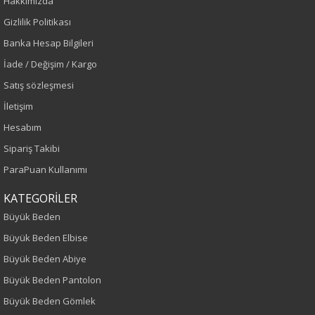
Hakkımızda
Mürdüm
Gizlilik Politikası
Banka Hesap Bilgileri
Sezon
İade / Değişim / Kargo
İlkbahar-Yaz
Satış sözleşmesi
İletişim
Yaş Grubu
Hesabım
Yetişkin
Sipariş Takibi
ParaPuan Kullanımı
Kalıp
KATEGORİLER
Büyük Beden
Büyük Beden
Büyük Beden Elbise
Boy
Büyük Beden Abiye
75
Büyük Beden Pantolon
Büyük Beden Gömlek
Kumaş Tipi