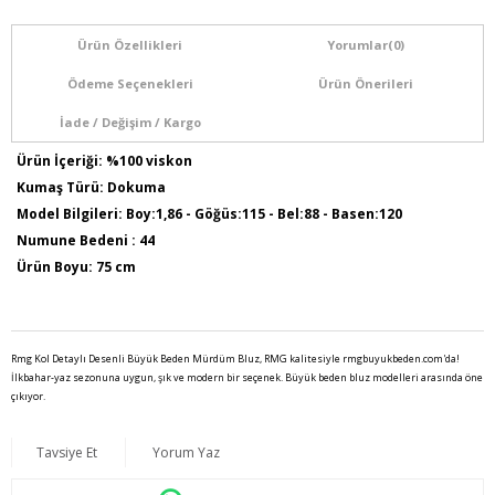
Ürün Özellikleri
Yorumlar
(0)
Ödeme Seçenekleri
Ürün Önerileri
İade / Değişim / Kargo
Ürün İçeriği: %100 viskon
Kumaş Türü: Dokuma
Model Bilgileri: Boy:1,86 - Göğüs:115 - Bel:88 - Basen:120
Numune Bedeni : 44
Ürün Boyu: 75 cm
Rmg Kol Detaylı Desenli Büyük Beden Mürdüm Bluz, RMG kalitesiyle rmgbuyukbeden.com'da!
İlkbahar-yaz sezonuna uygun, şık ve modern bir seçenek. Büyük beden bluz modelleri arasında öne
çıkıyor.
Tavsiye Et
Yorum Yaz