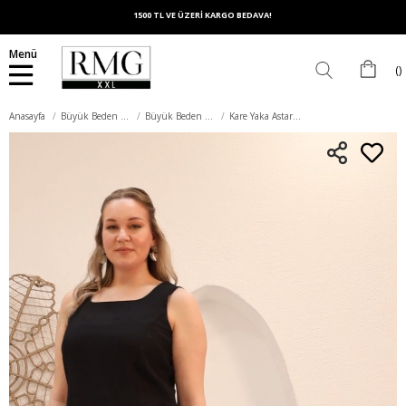
1500 TL VE ÜZERİ KARGO BEDAVA!
Menü
Anasayfa
Büyük Beden Elbise
Büyük Beden Günlük Elbise
Kare Yaka Astarlı Büyük Beden Siyah Elbise