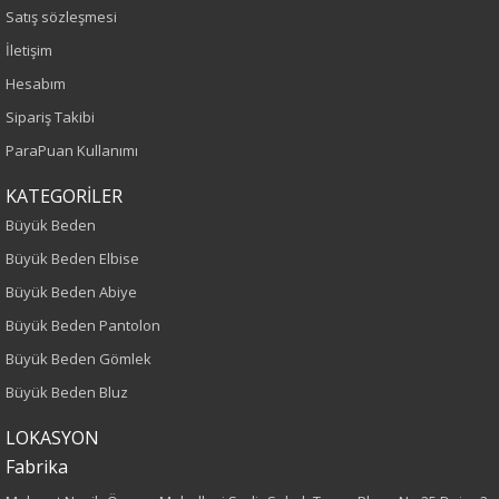
Satış sözleşmesi
Sezon
İletişim
Hesabım
İlkbahar-Yaz
Sipariş Takibi
Yaş Grubu
ParaPuan Kullanımı
Yetişkin
KATEGORİLER
Büyük Beden
Kalıp
Büyük Beden Elbise
Büyük Beden Abiye
Büyük Beden
Büyük Beden Pantolon
Boy
Büyük Beden Gömlek
Büyük Beden Bluz
120
LOKASYON
Kumaş Tipi
Fabrika