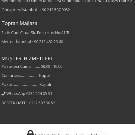
Dokuma
Mehmet Nesih Özmen Mahallesi Sedir Sokak Tanca Plaza No:25 Daire 2
Güngören/İstanbul -
+90 212 507 9052
Desen
Toptan Mağaza
Düz
Fatih Cad. Çınar Sk. Emin Han No:41/B
Merter- İstanbul
+90 212 482 29 60
Kumaş
%100 Polyester
MÜŞTERİ HİZMETLERİ
Pazartesi-Cuma.......... 08:30 - 19:00
Cinsiyet
Cumartesi.................... Kapalı
Kadın
Pazar............................. Kapalı
WhatsApp 0531 224 05 31
Kol Tipi
DESTEK HATTI : 0212 507 90 52
Sıfır Kol