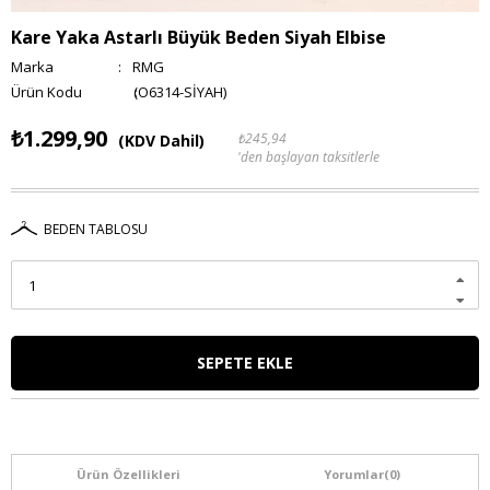
Kare Yaka Astarlı Büyük Beden Siyah Elbise
Marka
:
RMG
(O6314-SİYAH)
₺1.299,90
₺245,94
(KDV Dahil)
'den başlayan taksitlerle
BEDEN TABLOSU
Ürün Özellikleri
Yorumlar
(0)