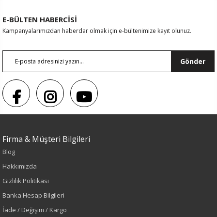
E-BÜLTEN HABERCİSİ
Kampanyalarımızdan haberdar olmak için e-bültenimize kayıt olunuz.
Gönder
Firma & Müşteri Bilgileri
Blog
Hakkımızda
Sezon : YAZLIK
Gizlilik Politikası
Renk
Banka Hesap Bilgileri
İade / Değişim / Kargo
Siyah