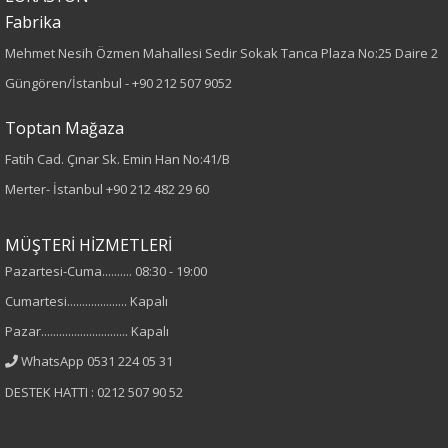
Dokuma
Fabrika
Desen
Mehmet Nesih Özmen Mahallesi Sedir Sokak Tanca Plaza No:25 Daire 2
Güngören/İstanbul -
+90 212 507 9052
Düz
Toptan Mağaza
Kumaş
Fatih Cad. Çınar Sk. Emin Han No:41/B
%100 Polyester
Merter- İstanbul
+90 212 482 29 60
Cinsiyet
MÜŞTERİ HİZMETLERİ
Pazartesi-Cuma.......... 08:30 - 19:00
Kadın
Cumartesi.................... Kapalı
Kol Tipi
Pazar............................. Kapalı
WhatsApp 0531 224 05 31
Sıfır Kol
DESTEK HATTI : 0212 507 90 52