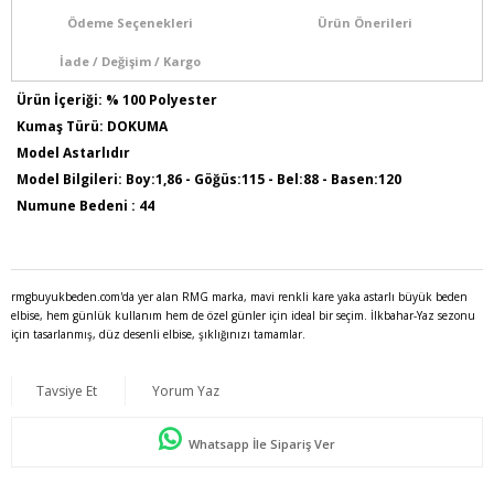
Ödeme Seçenekleri
Ürün Önerileri
İade / Değişim / Kargo
Ürün İçeriği: % 100 Polyester
Kumaş Türü: DOKUMA
Model Astarlıdır
Model Bilgileri: Boy:1,86 - Göğüs:115 - Bel:88 - Basen:120
Numune Bedeni : 44
Ürün Boyu: 120 cm
rmgbuyukbeden.com'da yer alan RMG marka, mavi renkli kare yaka astarlı büyük beden
elbise, hem günlük kullanım hem de özel günler için ideal bir seçim. İlkbahar-Yaz sezonu
için tasarlanmış, düz desenli elbise, şıklığınızı tamamlar.
Tavsiye Et
Yorum Yaz
Whatsapp İle Sipariş Ver