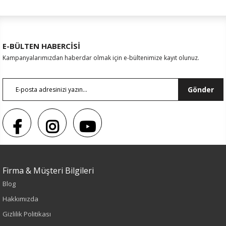
E-BÜLTEN HABERCİSİ
Kampanyalarımızdan haberdar olmak için e-bültenimize kayıt olunuz.
Gönder
Firma & Müşteri Bilgileri
Sezon : YAZLIK
Blog
Renk
Hakkımızda
Gizlilik Politikası
Mavi