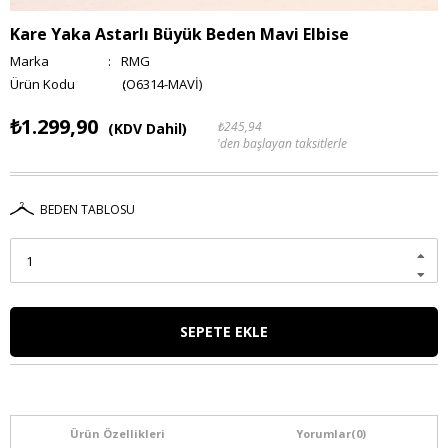
Kare Yaka Astarlı Büyük Beden Mavi Elbise
Marka
:
RMG
(O6314-MAVİ)
₺1.299,90
₺245,94
(KDV Dahil)
'den başlayan taksitlerle
BEDEN TABLOSU
Ürün Özellikleri
Yorumlar
(0)