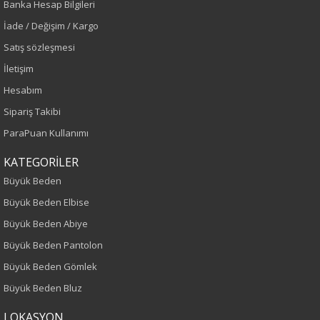
Banka Hesap Bilgileri
Sezon
İade / Değişim / Kargo
Satış sözleşmesi
İlkbahar-Yaz
İletişim
Hesabım
Yaş Grubu
Sipariş Takibi
Yetişkin
ParaPuan Kullanımı
Kalıp
KATEGORİLER
Büyük Beden
Büyük Beden
Büyük Beden Elbise
Boy
Büyük Beden Abiye
Büyük Beden Pantolon
120
Büyük Beden Gömlek
Kumaş Tipi
Büyük Beden Bluz
LOKASYON