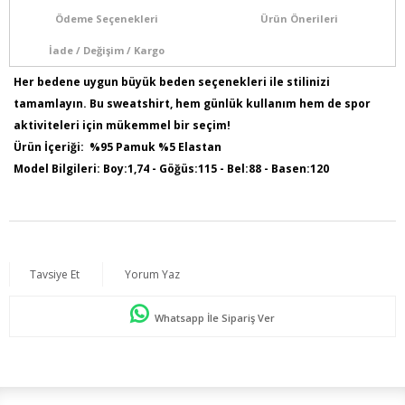
Ödeme Seçenekleri
Ürün Önerileri
İade / Değişim / Kargo
Her bedene uygun büyük beden seçenekleri ile stilinizi
tamamlayın. Bu sweatshirt, hem günlük kullanım hem de spor
aktiviteleri için mükemmel bir seçim!
Ürün İçeriği: %95 Pamuk %5 Elastan
Model Bilgileri: Boy:1,74 - Göğüs:115 - Bel:88 - Basen:120
Numune Bedeni : 44
Ürün Kodu : O4355
Ürün Boyu: 80 cm
Tavsiye Et
Yorum Yaz
Whatsapp İle Sipariş Ver