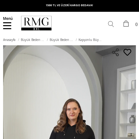
1500 TL VE ÜZERİ KARGO BEDAVA!
Menü
Anasayfa
Büyük Beden Üst Giyim
Büyük Beden Sweatshirt
Kapşonlu Büyük Beden Siyah Sweatshirt