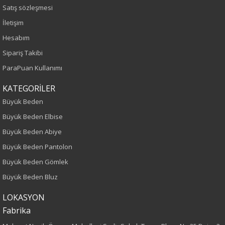
Satış sözleşmesi
Siyah
İletişim
Hesabım
Sezon
Sipariş Takibi
Sonbahar-Kış
ParaPuan Kullanımı
KATEGORİLER
Yaş Grubu
Büyük Beden
Yetişkin
Büyük Beden Elbise
Büyük Beden Abiye
Kalıp
Büyük Beden Pantolon
Büyük Beden
Büyük Beden Gömlek
Büyük Beden Bluz
Boy
LOKASYON
80
Fabrika