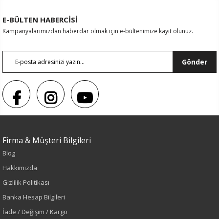
E-BÜLTEN HABERCİSİ
Kampanyalarımızdan haberdar olmak için e-bültenimize kayıt olunuz.
Gönder
Firma & Müşteri Bilgileri
Blog
Hakkımızda
Gizlilik Politikası
Sezon : KIŞLIK
Banka Hesap Bilgileri
İade / Değişim / Kargo
Renk