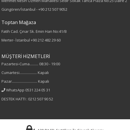
Mehmet Nesih Özmen Mahallesi Sedir Sokak Tanca Plaza No:25 Daire 2
Kumaş Tipi
Güngören/İstanbul -
+90 212 507 9052
Örme
Toptan Mağaza
Desen
Fatih Cad. Çınar Sk. Emin Han No:41/B
Merter- İstanbul
+90 212 482 29 60
Düz
Kumaş
MÜŞTERİ HİZMETLERİ
Pazartesi-Cuma.......... 08:30 - 19:00
%95 Pamuk
Cumartesi.................... Kapalı
%5 Elastan
Pazar............................. Kapalı
Yaka Tipi
WhatsApp 0531 224 05 31
DESTEK HATTI : 0212 507 90 52
Bisiklet Yaka
Cinsiyet
Kadın