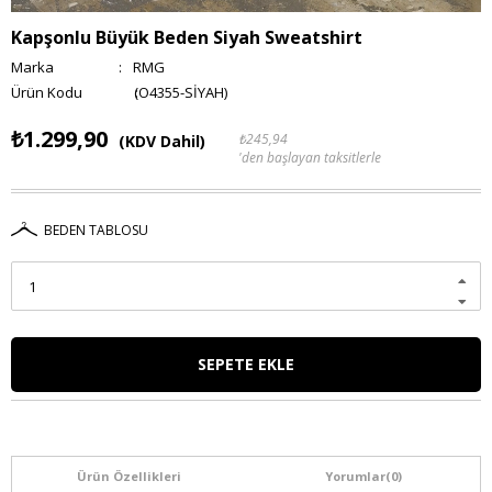
Kapşonlu Büyük Beden Siyah Sweatshirt
Marka
:
RMG
(O4355-SİYAH)
₺1.299,90
₺245,94
(KDV Dahil)
'den başlayan taksitlerle
BEDEN TABLOSU
Ürün Özellikleri
Yorumlar
(0)