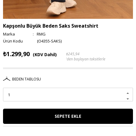
Kapşonlu Büyük Beden Saks Sweatshirt
Marka
:
RMG
(O4355-SAKS)
₺1.299,90
₺245,94
(KDV Dahil)
'den başlayan taksitlerle
BEDEN TABLOSU