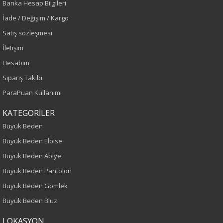
Banka Hesap Bilgileri
İade / Değişim / Kargo
Sezon : KIŞLIK
Satış sözleşmesi
Renk
İletişim
Hesabım
Saks
Sipariş Takibi
Sezon
ParaPuan Kullanımı
KATEGORİLER
Sonbahar-Kış
Büyük Beden
Yaş Grubu
Büyük Beden Elbise
Büyük Beden Abiye
Yetişkin
Büyük Beden Pantolon
Kalıp
Büyük Beden Gömlek
Büyük Beden Bluz
Büyük Beden
LOKASYON