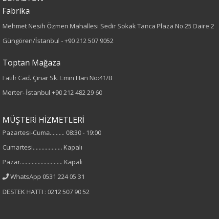
Boy
Fabrika
Mehmet Nesih Özmen Mahallesi Sedir Sokak Tanca Plaza No:25 Daire 2
80
Güngören/İstanbul -
+90 212 507 9052
Kumaş Tipi
Toptan Mağaza
Örme
Fatih Cad. Çınar Sk. Emin Han No:41/B
Merter- İstanbul
+90 212 482 29 60
Desen
Düz
MÜŞTERİ HİZMETLERİ
Pazartesi-Cuma.......... 08:30 - 19:00
Kumaş
Cumartesi.................... Kapalı
Pazar............................. Kapalı
%95 Pamuk
%5 Elastan
WhatsApp 0531 224 05 31
DESTEK HATTI : 0212 507 90 52
Yaka Tipi