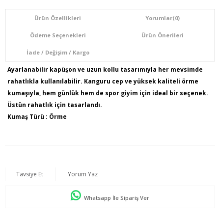
Ürün Özellikleri
Yorumlar
(0)
Ödeme Seçenekleri
Ürün Önerileri
İade / Değişim / Kargo
Ayarlanabilir kapüşon ve uzun kollu tasarımıyla her mevsimde
rahatlıkla kullanılabilir. Kanguru cep ve yüksek kaliteli örme
kumaşıyla, hem günlük hem de spor giyim için ideal bir seçenek.
Üstün rahatlık için tasarlandı.
Kumaş Türü : Örme
Ürün İçeriği: %95 Pamuk %5 Elastan
Model Bilgileri: Boy:1,74 - Göğüs:115 - Bel:88 - Basen:120
Numune Bedeni : 44
Ürün Kodu : O4355
Tavsiye Et
Yorum Yaz
Ürün Boyu: 80 cm
Whatsapp İle Sipariş Ver