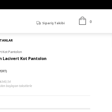
Sipariş Takibi
ATANLAR
t Kot Pantolon
n Lacivert Kot Pantolon
VERT)
₺340,54
'den başlayan taksitlerle