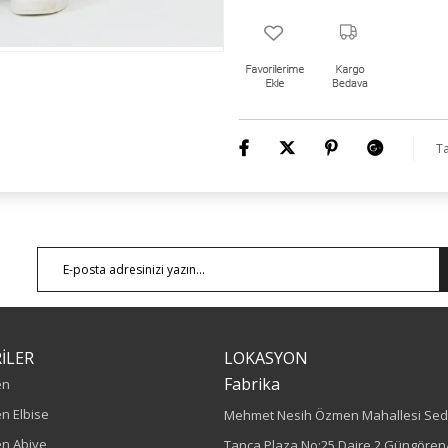
Ta
İLER
LOKASYON
Fabrika
en
n Elbise
Mehmet Nesih Özmen Mahallesi Sed
n Abiye
Tanca Plaza No:25 Daire 2 Güngören/