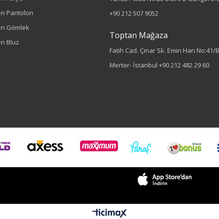
n Pantolon
+90 212 507 9052
en Gömlek
Toptan Mağaza
n Bluz
Fatih Cad. Çınar Sk. Emin Han No:41/
Merter- İstanbul
+90 212 482 29 60
Sezon : YAZLIK
Renk
Lacivert
Sezon