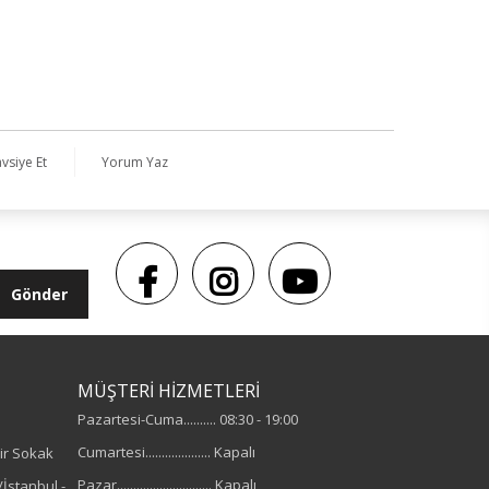
vsiye Et
Yorum Yaz
Gönder
MÜŞTERİ HİZMETLERİ
Pazartesi-Cuma.......... 08:30 - 19:00
Cumartesi.................... Kapalı
ir Sokak
Pazar............................. Kapalı
İstanbul -