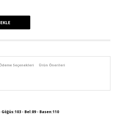
Ödeme Seçenekleri
Ürün Önerileri
 - Göğüs:103 - Bel:89 - Basen:110