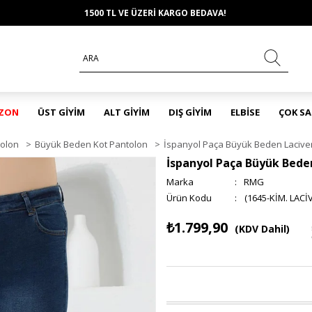
1500 TL VE ÜZERİ KARGO BEDAVA!
EZON
ÜST GİYİM
ALT GİYİM
DIŞ GİYİM
ELBİSE
ÇOK S
olon
>
Büyük Beden Kot Pantolon
>
İspanyol Paça Büyük Beden Laciver
İspanyol Paça Büyük Bede
Marka
:
RMG
(1645-KİM. LACİ
₺1.799,90
(KDV Dahil)