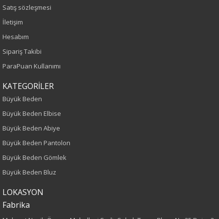
Satış sözleşmesi
Sezon
İletişim
Hesabım
İlkbahar-Yaz
Sipariş Takibi
Yaş Grubu
ParaPuan Kullanımı
Yetişkin
KATEGORİLER
Büyük Beden
Kalıp
Büyük Beden Elbise
Büyük Beden Abiye
Büyük Beden
Büyük Beden Pantolon
Boy
Büyük Beden Gömlek
Büyük Beden Bluz
75
LOKASYON
Kumaş Tipi
Fabrika