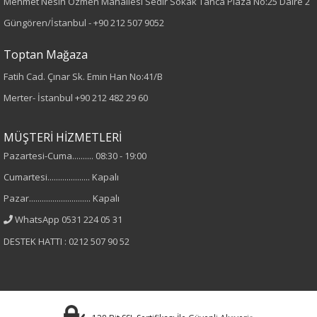
Dokuma
Mehmet Nesih Özmen Mahallesi Sedir Sokak Tanca Plaza No:25 Daire 2
Güngören/İstanbul -
+90 212 507 9052
Desen
Toptan Mağaza
Desenli
Fatih Cad. Çınar Sk. Emin Han No:41/B
Merter- İstanbul
+90 212 482 29 60
Kumaş
%100 Viskon
MÜŞTERİ HİZMETLERİ
Pazartesi-Cuma.......... 08:30 - 19:00
Cinsiyet
Cumartesi.................... Kapalı
Kadın
Pazar............................. Kapalı
WhatsApp 0531 224 05 31
Kol Tipi
DESTEK HATTI : 0212 507 90 52
Kısa Kol