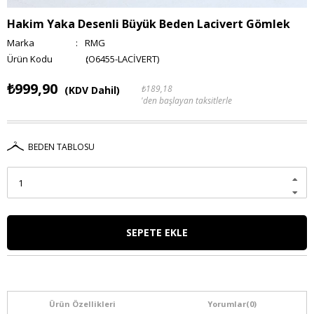
Hakim Yaka Desenli Büyük Beden Lacivert Gömlek
Marka
:
RMG
(O6455-LACİVERT)
₺999,90
₺189,18
(KDV Dahil)
'den başlayan taksitlerle
BEDEN TABLOSU
Ürün Özellikleri
Yorumlar
(0)