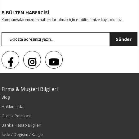
E-BÜLTEN HABERCİSİ
Kampanyalarımızdan haberdar olmak için e-bültenimize kayıt olunuz.
Gönder
Firma & Müşteri Bilgileri
Blog
Hakkımızda
Sezon : YAZLIK
Gizlilik Politikası
Renk
Banka Hesap Bilgileri
İade / Değişim / Kargo
Lacivert