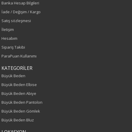
Banka Hesap Bilgileri
Siyah
İade / Değişim / Kargo
Sezon
Satış sözleşmesi
İletişim
Sonbahar-Kış
Hesabım
Yaş Grubu
Sipariş Takibi
ParaPuan Kullanımı
Yetişkin
KATEGORİLER
Bel
Büyük Beden
Büyük Beden Elbise
Normal Bel
Büyük Beden Abiye
Kalıp
Büyük Beden Pantolon
Büyük Beden Gömlek
Büyük Beden
Büyük Beden Bluz
Boy
LOKASYON