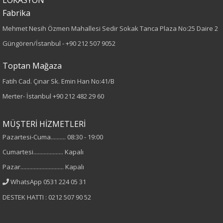
Fabrika
75
Mehmet Nesih Özmen Mahallesi Sedir Sokak Tanca Plaza No:25 Daire 2
Kumaş Tipi
Güngören/İstanbul -
+90 212 507 9052
Örme
Toptan Mağaza
Fatih Cad. Çınar Sk. Emin Han No:41/B
Desen
Merter- İstanbul
+90 212 482 29 60
Desenli
MÜŞTERİ HİZMETLERİ
Kumaş
Pazartesi-Cuma.......... 08:30 - 19:00
Cumartesi.................... Kapalı
%95 Polyester
%5 Elastan
Pazar............................. Kapalı
WhatsApp 0531 224 05 31
Cinsiyet
DESTEK HATTI : 0212 507 90 52
Kadın