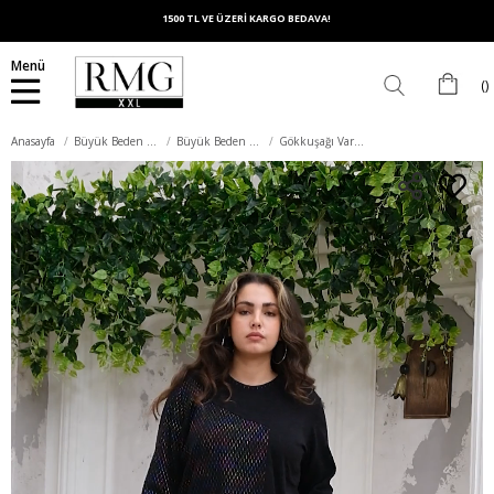
1500 TL VE ÜZERİ KARGO BEDAVA!
Menü
Anasayfa
Büyük Beden Üst Giyim
Büyük Beden Bluz
Gökkuşağı Varak Baskılı Büyük Beden Siyah Bluz