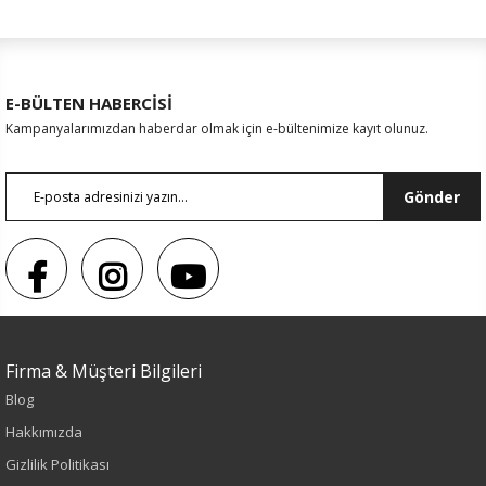
E-BÜLTEN HABERCİSİ
Kampanyalarımızdan haberdar olmak için e-bültenimize kayıt olunuz.
Gönder
Firma & Müşteri Bilgileri
Blog
Sezon : KIŞLIK
Hakkımızda
Renk
Gizlilik Politikası