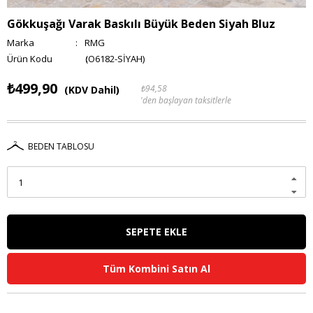
Gökkuşağı Varak Baskılı Büyük Beden Siyah Bluz
Marka
:
RMG
(O6182-SİYAH)
₺499,90
₺94,58
(KDV Dahil)
'den başlayan taksitlerle
BEDEN TABLOSU
Tüm Kombini Satın Al