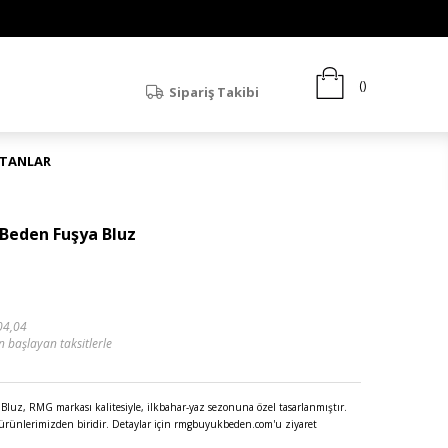
Sipariş Takibi
ATANLAR
Beden Fuşya Bluz
04,04
n başlayan taksitlerle
uz, RMG markası kalitesiyle, ilkbahar-yaz sezonuna özel tasarlanmıştır.
 ürünlerimizden biridir. Detaylar için rmgbuyukbeden.com'u ziyaret