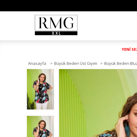
YENİ S
Anasayfa
>
Büyük Beden Üst Giyim
>
Büyük Beden Blu