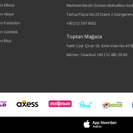
n Elbise
Mehmet Nesih Özmen Mahallesi Sed
n Abiye
Tanca Plaza No:25 Daire 2 Güngören/
n Pantolon
+90 212 507 9052
en Gömlek
Toptan Mağaza
n Bluz
Fatih Cad. Çınar Sk. Emin Han No:41/
Merter- İstanbul
+90 212 482 29 60
Sezon : YAZLIK
Renk
Fuşya