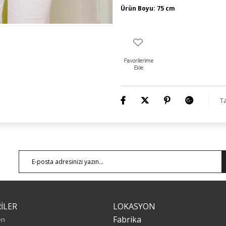
Ürün Boyu: 75 cm
Ta
İLER
LOKASYON
Fabrika
en