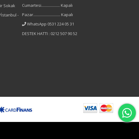
Cumartesi.................... Kapalı
ir Sokak
Pazar............................. Kapalı
İstanbul -
WhatsApp 0531 224 05 31
DESTEK HATTI : 0212 507 90 52
B