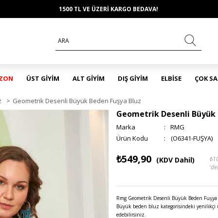
1500 TL VE ÜZERİ KARGO BEDAVA!
EZON
ÜST GİYİM
ALT GİYİM
DIŞ GİYİM
ELBİSE
ÇOK S
z
>
Geometrik Desenli Büyük Beden Fuşya Bluz
Geometrik Desenli Büyük 
Marka
:
RMG
(O6341-FUŞYA)
₺549,90
₺1
(KDV Dahil)
'de
Rmg Geometrik Desenli Büyük Beden Fuşya Bl
Büyük beden bluz kategorisindeki yenilikçi
edebilirsiniz.