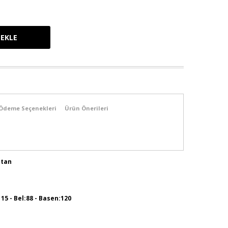
Ödeme Seçenekleri
Ürün Önerileri
stan
115 - Bel:88 - Basen:120