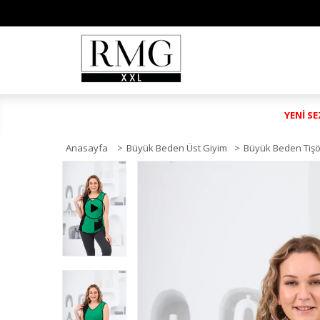
YENİ S
Anasayfa
>
Büyük Beden Üst Giyim
>
Büyük Beden Tişö