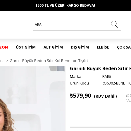
1500 TL VE ÜZERİ KARGO BEDAVA!
EZON
ÜST GİYİM
ALT GİYİM
DIŞ GİYİM
ELBİSE
ÇOK S
rt
>
Garnili Büyük Beden Sıfır Kol Benetton Tişört
Garnili Büyük Beden Sıfır 
Marka
:
RMG
(O6302-BENETT
₺579,90
₺1
(KDV Dahil)
'de