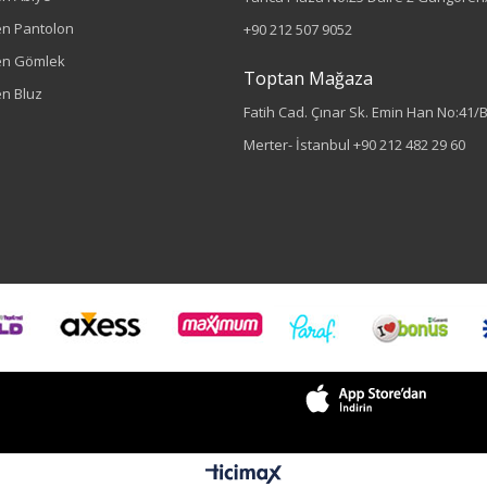
n Pantolon
+90 212 507 9052
en Gömlek
Toptan Mağaza
n Bluz
Fatih Cad. Çınar Sk. Emin Han No:41/
Merter- İstanbul
+90 212 482 29 60
Sezon : YAZLIK
Renk
Yeşil
Sezon