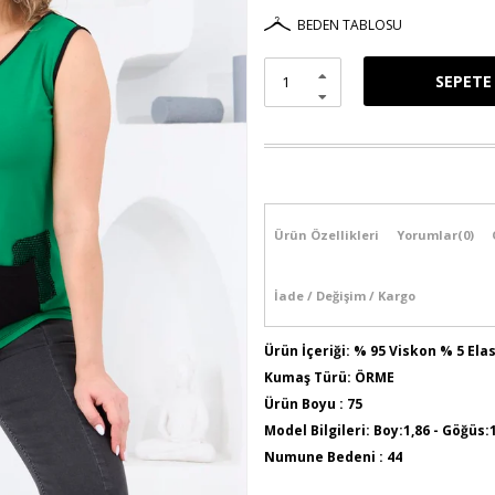
BEDEN TABLOSU
Ürün Özellikleri
Yorumlar
(0)
İade / Değişim / Kargo
Ürün İçeriği: % 95 Viskon % 5 Ela
Kumaş Türü: ÖRME
Ürün Boyu : 75
Model Bilgileri: Boy:1,86 - Göğüs:
Numune Bedeni : 44