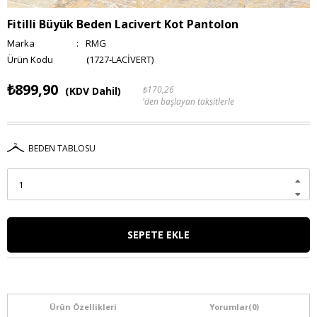
Fitilli Büyük Beden Lacivert Kot Pantolon
Marka
:
RMG
(1727-LACİVERT)
₺899,90
₺170,26
(KDV Dahil)
'den başlayan taksitlerle
BEDEN TABLOSU
Ürün Özellikleri
Yorumlar
(0)