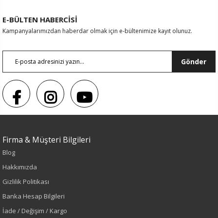
E-BÜLTEN HABERCİSİ
Kampanyalarımızdan haberdar olmak için e-bültenimize kayıt olunuz.
Gönder
Firma & Müşteri Bilgileri
Blog
Sezon : YAZLIK
Hakkımızda
Renk
Gizlilik Politikası
Banka Hesap Bilgileri
Lacivert
İade / Değişim / Kargo