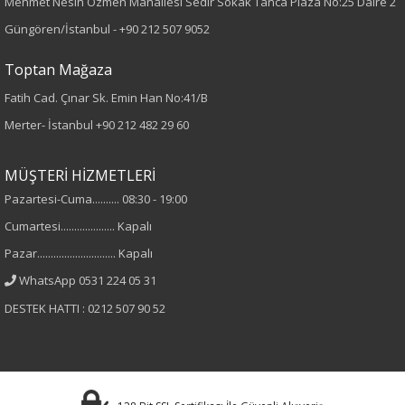
Mehmet Nesih Özmen Mahallesi Sedir Sokak Tanca Plaza No:25 Daire 2
%27 Polyester
%3 Elastan
Güngören/İstanbul -
+90 212 507 9052
Cinsiyet
Toptan Mağaza
Fatih Cad. Çınar Sk. Emin Han No:41/B
Kadın
Merter- İstanbul
+90 212 482 29 60
MÜŞTERİ HİZMETLERİ
Pazartesi-Cuma.......... 08:30 - 19:00
Cumartesi.................... Kapalı
Pazar............................. Kapalı
WhatsApp 0531 224 05 31
DESTEK HATTI : 0212 507 90 52