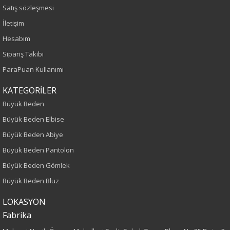
Sezon
Satış sözleşmesi
İletişim
İlkbahar-Yaz
Hesabım
Yaş Grubu
Sipariş Takibi
ParaPuan Kullanımı
Yetişkin
KATEGORİLER
Kalıp
Büyük Beden
Büyük Beden Elbise
Büyük Beden
Büyük Beden Abiye
Desen
Büyük Beden Pantolon
Büyük Beden Gömlek
Düz
Büyük Beden Bluz
Kumaş
LOKASYON
Fabrika
%70 Pamuk