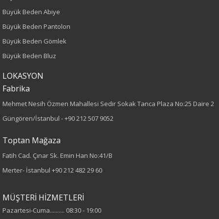
Kalıp
Büyük Beden Abiye
Büyük Beden
Büyük Beden Pantolon
Büyük Beden Gömlek
Boy
Büyük Beden Bluz
80
LOKASYON
Fabrika
Kumaş Tipi
Mehmet Nesih Özmen Mahallesi Sedir Sokak Tanca Plaza No:25 Daire 2
Örme
Güngören/İstanbul -
+90 212 507 9052
Desen
Toptan Mağaza
Fatih Cad. Çınar Sk. Emin Han No:41/B
Düz
Merter- İstanbul
+90 212 482 29 60
Kumaş
MÜŞTERİ HİZMETLERİ
%95 Pamuk
Pazartesi-Cuma.......... 08:30 - 19:00
%5 Elastan