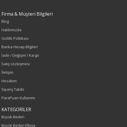
Firma & Müşteri Bilgileri
Blog
Hakkımızda
Sezon : YAZLIK
Gizlilik Politikası
Banka Hesap Bilgileri
Renk
İade / Değişim / Kargo
Vizon
Satış sözleşmesi
İletişim
Sezon
Hesabım
Sonbahar-Kış
Sipariş Takibi
ParaPuan Kullanımı
Yaş Grubu
KATEGORİLER
Yetişkin
Büyük Beden
Büyük Beden Elbise