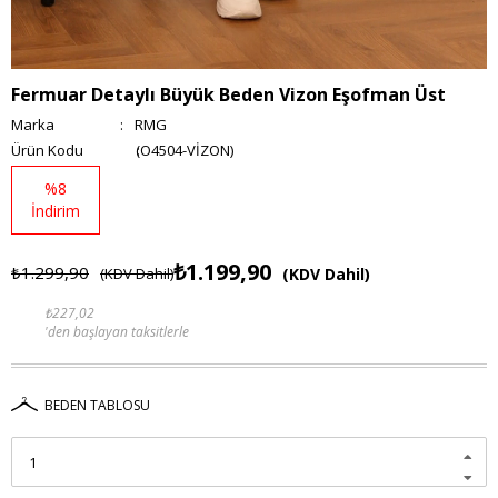
Fermuar Detaylı Büyük Beden Vizon Eşofman Üst
Marka
:
RMG
(O4504-VİZON)
%
8
İndirim
₺1.199,90
₺1.299,90
(KDV Dahil)
(KDV Dahil)
₺227,02
'den başlayan taksitlerle
BEDEN TABLOSU