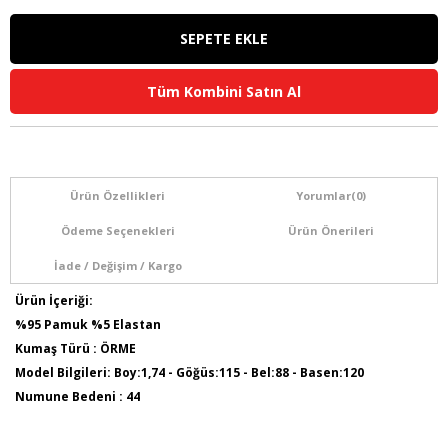
Tüm Kombini Satın Al
Ürün Özellikleri
Yorumlar
(0)
Ödeme Seçenekleri
Ürün Önerileri
İade / Değişim / Kargo
Ürün İçeriği:
%95 Pamuk %5 Elastan
Kumaş Türü : ÖRME
Model Bilgileri: Boy:1,74 - Göğüs:115 - Bel:88 - Basen:120
Numune Bedeni : 44
Ürün Kodu : O4504
Ürün Boyu: 75 cm