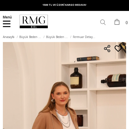
1500 TL VE ÜZERİ KARGO BEDAVA!
Menü
Anasayfa
Büyük Beden Üst Giyim
Büyük Beden Sweatshirt
Fermuar Detaylı Büyük Beden Vizon Eşofman Üst