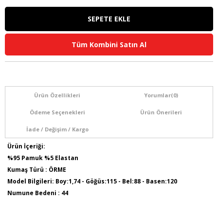
Tüm Kombini Satın Al
Ürün Özellikleri
Yorumlar
(0)
Ödeme Seçenekleri
Ürün Önerileri
İade / Değişim / Kargo
Ürün İçeriği:
%95 Pamuk %5 Elastan
Kumaş Türü : ÖRME
Model Bilgileri: Boy:1,74 - Göğüs:115 - Bel:88 - Basen:120
Numune Bedeni : 44
Ürün Kodu : O4504
Ürün Boyu: 75 cm