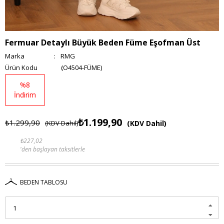
Fermuar Detaylı Büyük Beden Füme Eşofman Üst
Marka
:
RMG
(O4504-FÜME)
%
8
İndirim
₺1.199,90
₺1.299,90
(KDV Dahil)
(KDV Dahil)
₺227,02
'den başlayan taksitlerle
BEDEN TABLOSU