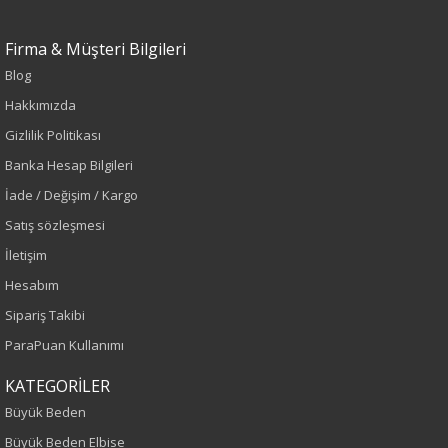
Firma & Müşteri Bilgileri
Blog
Hakkımızda
Sezon : YAZLIK
Gizlilik Politikası
Banka Hesap Bilgileri
Renk
İade / Değişim / Kargo
Füme
Satış sözleşmesi
İletişim
Sezon
Hesabım
Sonbahar-Kış
Sipariş Takibi
ParaPuan Kullanımı
Yaş Grubu
KATEGORİLER
Yetişkin
Büyük Beden
Büyük Beden Elbise