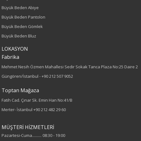
Kalıp
Büyük Beden Abiye
Büyük Beden
Büyük Beden Pantolon
Büyük Beden Gömlek
Boy
Büyük Beden Bluz
80
LOKASYON
Fabrika
Kumaş Tipi
Mehmet Nesih Özmen Mahallesi Sedir Sokak Tanca Plaza No:25 Daire 2
Örme
Güngören/İstanbul -
+90 212 507 9052
Desen
Toptan Mağaza
Fatih Cad. Çınar Sk. Emin Han No:41/B
Düz
Merter- İstanbul
+90 212 482 29 60
Kumaş
MÜŞTERİ HİZMETLERİ
%95 Pamuk
Pazartesi-Cuma.......... 08:30 - 19:00
%5 Elastan