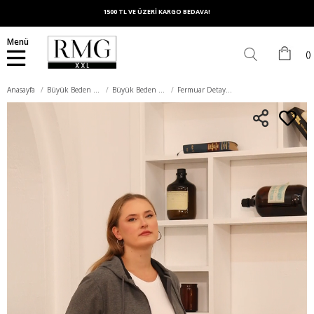
1500 TL VE ÜZERİ KARGO BEDAVA!
Menü
Anasayfa
Büyük Beden Üst Giyim
Büyük Beden Sweatshirt
Fermuar Detaylı Büyük Beden Füme Eşofman Üst