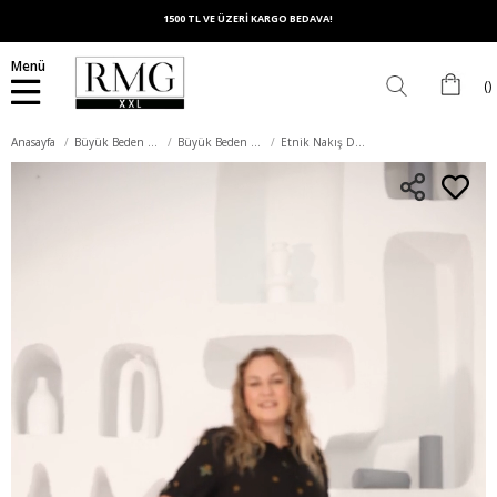
1500 TL VE ÜZERİ KARGO BEDAVA!
Menü
Anasayfa
Büyük Beden Üst Giyim
Büyük Beden Bluz
Etnik Nakış Detaylı Yırtmaçlı Büyük Beden Siyah Bluz