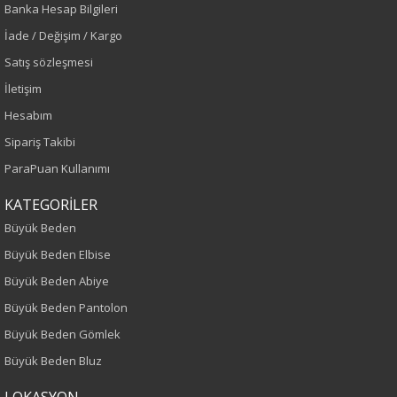
Banka Hesap Bilgileri
Siyah
İade / Değişim / Kargo
Sezon
Satış sözleşmesi
İletişim
İlkbahar-Yaz
Hesabım
Yaş Grubu
Sipariş Takibi
ParaPuan Kullanımı
Yetişkin
KATEGORİLER
Kalıp
Büyük Beden
Büyük Beden Elbise
Büyük Beden
Büyük Beden Abiye
Boy
Büyük Beden Pantolon
Büyük Beden Gömlek
75
Büyük Beden Bluz
Kumaş Tipi
LOKASYON