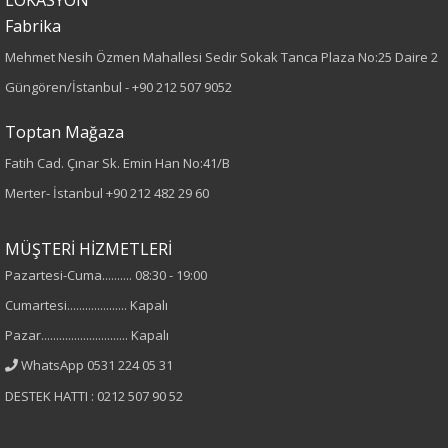
Fabrika
Dokuma
Mehmet Nesih Özmen Mahallesi Sedir Sokak Tanca Plaza No:25 Daire 2
Desen
Güngören/İstanbul -
+90 212 507 9052
Nakışlı
Toptan Mağaza
Fatih Cad. Çınar Sk. Emin Han No:41/B
Kumaş
Merter- İstanbul
+90 212 482 29 60
%70 Pamuk
%30 Polyester
MÜŞTERİ HİZMETLERİ
Pazartesi-Cuma.......... 08:30 - 19:00
Cinsiyet
Cumartesi.................... Kapalı
Kadın
Pazar............................. Kapalı
WhatsApp 0531 224 05 31
Kol Tipi
DESTEK HATTI : 0212 507 90 52
Kısa Kol