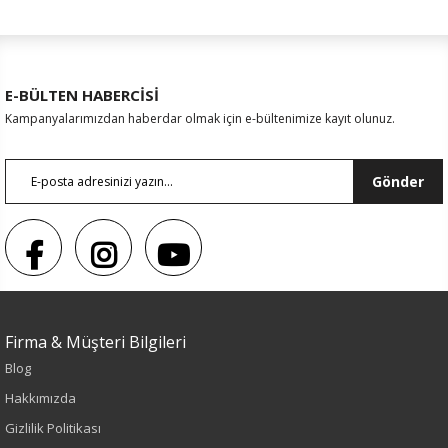
E-BÜLTEN HABERCİSİ
Kampanyalarımızdan haberdar olmak için e-bültenimize kayıt olunuz.
Gönder
Firma & Müşteri Bilgileri
Blog
Sezon : YAZLIK
Hakkımızda
Renk
Gizlilik Politikası