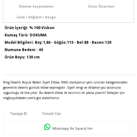
Ödeme Seçenekleri
Ürün Önerileri
İade / Değişim / Kargo
Ürün İçeriği: % 100 Viskon
Kumaş Türü: DOKUMA
Model Bilgileri: Boy:1,86 - Göğüs:115 - Bel:88 - Basen:120
Numune Bedeni : 44
Ürün Boyu: 130 cm
Rmg Desenli Büyük Beden Siyah Elbise, RMG markasının yeni ürünler kategorisindeki
geometrik desenli günlük elbise seçeneğidir. Siyah rengi ve ilkbahar-yaz sezonuna
uygunluğu ile öne çıkar. Bu desenli elbise ile tarzınızı ön plana çıkarın! Detaylar için
rmgbuyukbeden.com'a göz atabilirsiniz.
Tavsiye Et
Yorum Yaz
Whatsapp İle Sipariş Ver