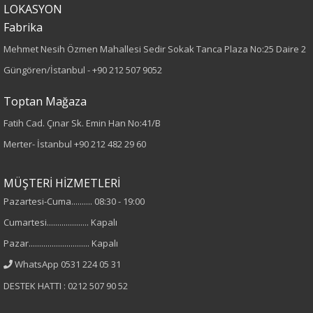
LOKASYON
Desen
Fabrika
Desenli
Mehmet Nesih Özmen Mahallesi Sedir Sokak Tanca Plaza No:25 Daire 2
Güngören/İstanbul -
+90 212 507 9052
Kumaş
Toptan Mağaza
%100 Viskon
Fatih Cad. Çınar Sk. Emin Han No:41/B
Merter- İstanbul
+90 212 482 29 60
Cinsiyet
Kadın
MÜŞTERİ HİZMETLERİ
Pazartesi-Cuma.......... 08:30 - 19:00
Kol Tipi
Cumartesi.................... Kapalı
Kısa Kol
Pazar............................. Kapalı
WhatsApp 0531 224 05 31
DESTEK HATTI : 0212 507 90 52