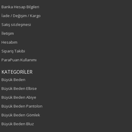
Sezon
Banka Hesap Bilgileri
İade / Değişim / Kargo
İlkbahar-Yaz
Satış sözleşmesi
Yaş Grubu
İletişim
Hesabım
Yetişkin
Sipariş Takibi
Kalıp
ParaPuan Kullanımı
Büyük Beden
KATEGORİLER
Büyük Beden
Boy
Büyük Beden Elbise
Büyük Beden Abiye
120
Büyük Beden Pantolon
Kumaş Tipi
Büyük Beden Gömlek
Büyük Beden Bluz
Dokuma