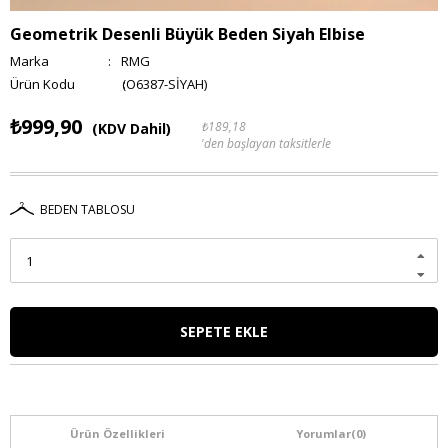
Geometrik Desenli Büyük Beden Siyah Elbise
Marka
:
RMG
(O6387-SİYAH)
₺999,90
₺189,18
(KDV Dahil)
'den başlayan taksitlerle
BEDEN TABLOSU
Ürün Özellikleri
Yorumlar
(0)