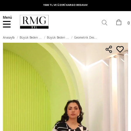
1500 TL VE ÜZERİ KARGO BEDAVA!
Menü
Anasayfa
Büyük Beden Elbise
Büyük Beden Günlük Elbise
Geometrik Desenli Büyük Beden Siyah Elbise